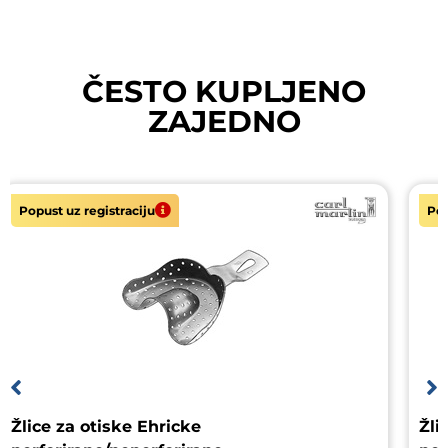
ČESTO KUPLJENO
ZAJEDNO
Popust uz registraciju
Pop
Žlice za otiske Ehricke
Žli