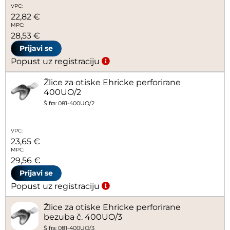
VPC:
22,82 €
MPC:
28,53 €
Prijavi se
Popust uz registraciju
Žlice za otiske Ehricke perforirane
400UO/2
Šifra: 081-400UO/2
VPC:
23,65 €
MPC:
29,56 €
Prijavi se
Popust uz registraciju
Žlice za otiske Ehricke perforirane
bezuba č. 400UO/3
Šifra: 081-400UO/3