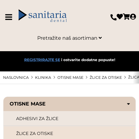
Pretražite naš asortiman
REGISTRIRAJTE SE
i ostvarite dodatne popuste!
ŽLIC
NASLOVNICA
KLINIKA
OTISNE MASE
ŽLICE ZA OTISKE
OTISNE MASE
ADHESIVI ZA ŽLICE
ŽLICE ZA OTISKE