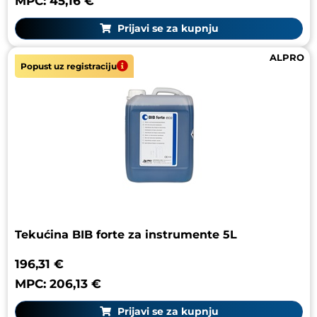
MPC: 45,16 €
Prijavi se za kupnju
ALPRO
Popust uz registraciju
Tekućina BIB forte za instrumente 5L
196,31 €
MPC: 206,13 €
Prijavi se za kupnju