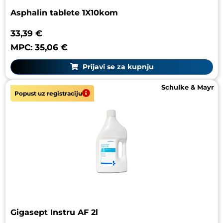
Asphalin tablete 1X10kom
33,39 €
MPC: 35,06 €
Prijavi se za kupnju
Schulke & Mayr
Popust uz registraciju
Gigasept Instru AF 2l