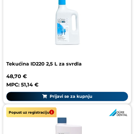
Tekućina ID220 2,5 L za svrdla
48,70 €
MPC: 51,14 €
Prijavi se za kupnju
Popust uz registraciju