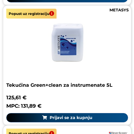
METASYS
Popust uz registraciju
Tekućina Green+clean za instrumenate 5L
125,61 €
MPC: 131,89 €
Prijavi se za kupnju
Popust uz registraciju