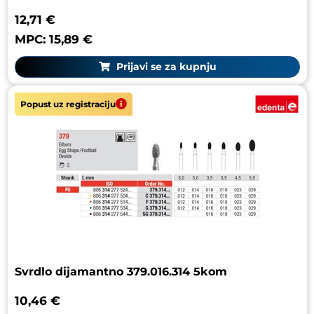
12,71 €
MPC: 15,89 €
Prijavi se za kupnju
Popust uz registraciju
Svrdlo dijamantno 379.016.314 5kom
10,46 €