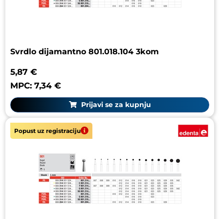
Svrdlo dijamantno 801.018.104 3kom
5,87 €
MPC: 7,34 €
Prijavi se za kupnju
Popust uz registraciju