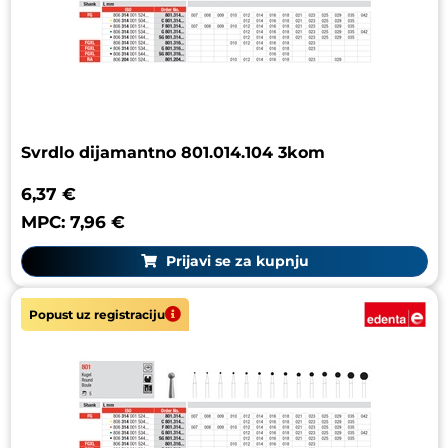
Svrdlo dijamantno 801.014.104 3kom
6,37 €
MPC: 7,96 €
Prijavi se za kupnju
Popust uz registraciju