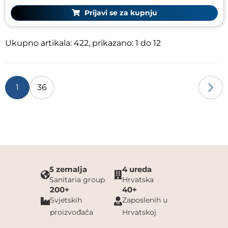
Prijavi se za kupnju
Ukupno artikala: 422, prikazano: 1 do 12
1
36
5 zemalja
4 ureda
Sanitaria group
Hrvatska
200+
40+
Svjetskih
Zaposlenih u
proizvođača
Hrvatskoj