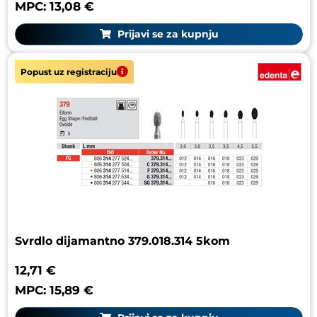
MPC: 13,08 €
Prijavi se za kupnju
Popust uz registraciju
Svrdlo dijamantno 379.018.314 5kom
12,71 €
MPC: 15,89 €