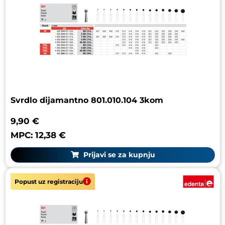
Svrdlo dijamantno 801.010.104 3kom
9,90 €
MPC: 12,38 €
Prijavi se za kupnju
Popust uz registraciju