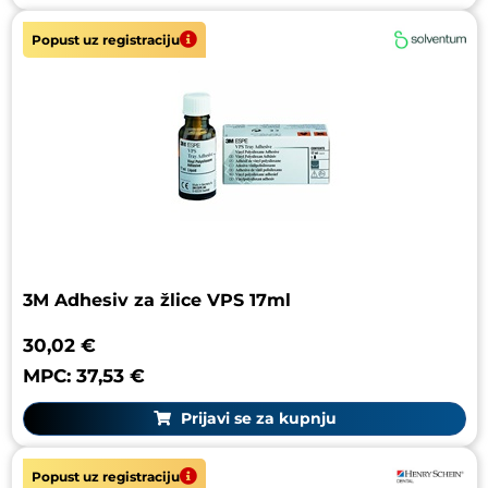
Popust uz registraciju
3M Adhesiv za žlice VPS 17ml
30,02 €
MPC: 37,53 €
Prijavi se za kupnju
Popust uz registraciju