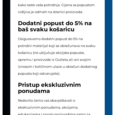
kako raste vaša potrošnja. Cijena sa popustom
vidljiva je odmah na stranici proizvoda.
Dodatni popust do 5% na
baš svaku košaricu
Osiguravamo dodatni popust do 5% na
potrošni materijal koji se obračunava na svaku
košaricu (ne uključuje akcijske popuste,
opremu i proizvode iz Outleta ali oni svojim
iznosom i količinom ulaze u obračun dodatnog
popusta koji ostvarujete).
Pristup ekskluzivnim
ponudama
Redovito ćemo vas obavještavati o
ekskluzivnim ponudama, akcijama,
edukacijama i novim proizvodima samo za