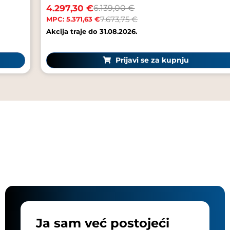
 €
3.643,20 €
6.139,00 €
7.673,75 €
63 €
MPC: 4.554,00
 do 31.08.2026.
Akcija traje do
Prijavi se za kupnju
Ja sam već postojeći