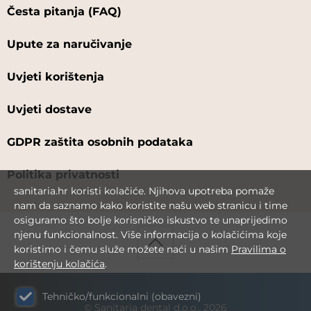
Česta pitanja (FAQ)
Upute za naručivanje
Uvjeti korištenja
Uvjeti dostave
GDPR zaštita osobnih podataka
Politika privatnosti
sanitaria.hr koristi kolačiće. Njihova upotreba pomaže
nam da saznamo kako koristite našu web stranicu i time
osiguramo što bolje korisničko iskustvo te unaprijedimo
njenu funkcionalnost. Više informacija o kolačićima koje
koristimo i čemu služe možete naći u našim
Pravilima o
korištenju kolačića
.
Tehničko/funkcionalni (obavezni)
© Sanitaria dental d.o.o., 2026