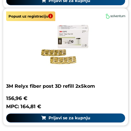
Prijavi se za kupnju
Popust uz registraciju
3M Relyx fiber post 3D refill 2x5kom
156,96 €
MPC: 164,81 €
Prijavi se za kupnju