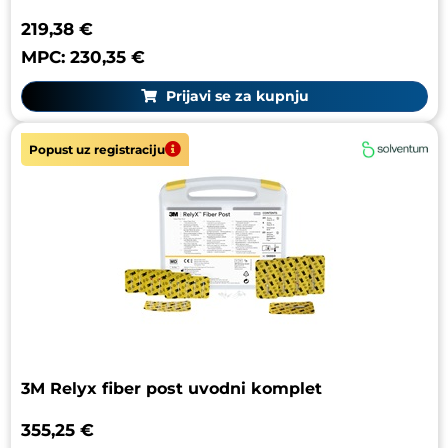
219,38 €
MPC: 230,35 €
Prijavi se za kupnju
Popust uz registraciju
3M Relyx fiber post uvodni komplet
355,25 €