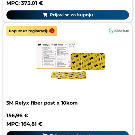
MPC: 373,01 €
Prijavi se za kupnju
Popust uz registraciju
3M Relyx fiber post x 10kom
156,96 €
MPC: 164,81 €