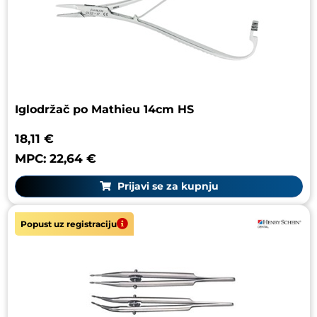
Iglodržač po Mathieu 14cm HS
18,11 €
MPC: 22,64 €
Prijavi se za kupnju
Popust uz registraciju