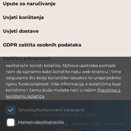
Upute za naručivanje
Uvjeti korištenja
Uvjeti dostave
GDPR zaštita osobnih podataka
Politika privatnosti
sanitaria.hr koristi kolačiće. Njihova upotreba pomaže
nam da saznamo kako koristite našu web stranicu i time
osiguramo što bolje korisničko iskustvo te unaprijedimo
njenu funkcionalnost. Više informacija o kolačićima koje
koristimo i čemu služe možete naći u našim
Pravilima o
korištenju kolačića
.
Tehničko/funkcionalni (obavezni)
© Sanitaria dental d.o.o., 2026
Marketinško/statistički
Powered by WEB Marketing
-
EasyEdit CMS
-
Premium
Hosting