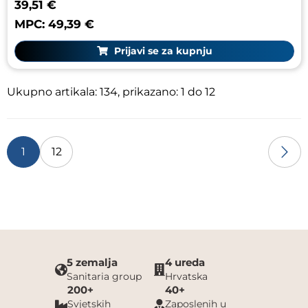
39,51 €
MPC: 49,39 €
Prijavi se za kupnju
Ukupno artikala: 134, prikazano: 1 do 12
1
12
5 zemalja
4 ureda
Sanitaria group
Hrvatska
200+
40+
Svjetskih
Zaposlenih u