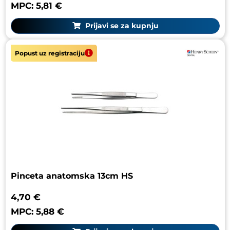
MPC: 5,81 €
Prijavi se za kupnju
Popust uz registraciju
Pinceta anatomska 13cm HS
4,70 €
MPC: 5,88 €