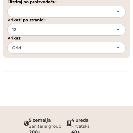
Filtriraj po proizvođaču:
Prikaži po stranici:
Prikaz
5 zemalja
4 ureda
Sanitaria group
Hrvatska
200+
40+