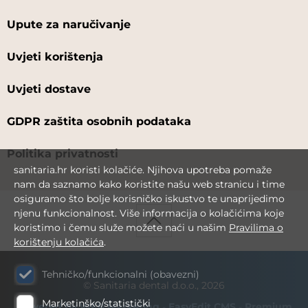
Upute za naručivanje
Uvjeti korištenja
Uvjeti dostave
GDPR zaštita osobnih podataka
Politika privatnosti
sanitaria.hr koristi kolačiće. Njihova upotreba pomaže
nam da saznamo kako koristite našu web stranicu i time
osiguramo što bolje korisničko iskustvo te unaprijedimo
njenu funkcionalnost. Više informacija o kolačićima koje
koristimo i čemu služe možete naći u našim
Pravilima o
korištenju kolačića
.
Tehničko/funkcionalni (obavezni)
© Sanitaria dental d.o.o., 2026
Marketinško/statistički
Powered by WEB Marketing
-
EasyEdit CMS
-
Premium