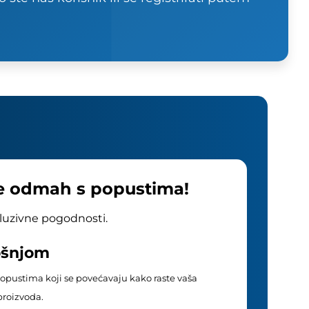
te odmah s popustima!
kluzivne pogodnosti.
rošnjom
u popustima koji se povećavaju kako raste vaša
proizvoda.