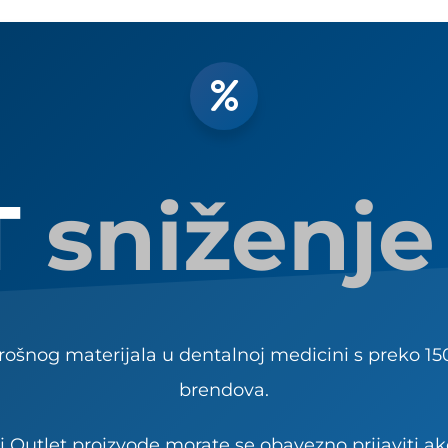
T
sniženje
rošnog materijala u dentalnoj medicini s preko 150
brendova.
Outlet proizvode morate se obavezno prijaviti ako s