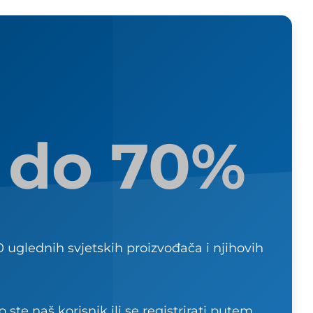
 do 70%
 uglednih svjetskih proizvođača i njihovih
te naš korisnik ili se registrirati putem