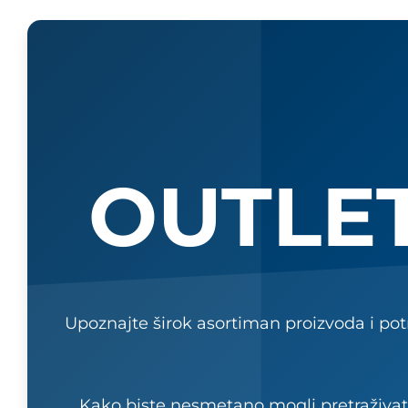
OUTLE
Upoznajte širok asortiman proizvoda i pot
Kako biste nesmetano mogli pretraživati 