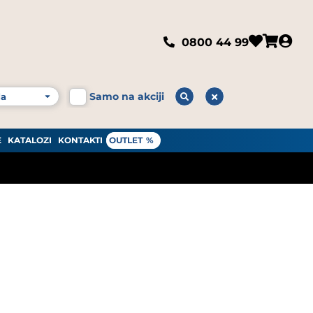
0800 44 99
Samo na akciji
E
KATALOZI
KONTAKTI
OUTLET