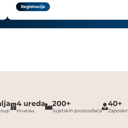
Registracija
lja
4 ureda
200+
40+
group
Svjetskih proizvođača
Zaposlen
Hrvatska