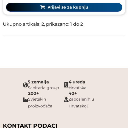
Prijavi se za kupnju
Ukupno artikala: 2, prikazano: 1 do 2
5 zemalja
4 ureda
Sanitaria group
Hrvatska
200+
40+
Svjetskih
Zaposlenih u
proizvođača
Hrvatskoj
KONTAKT PODACI