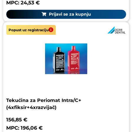
MPC: 24,53 €
Prijavi se za kupnju
Popust uz registraciju
Tekućina za Periomat Intra/C+
(4xfiksir+4xrazvijač)
156,85 €
MPC: 196,06 €