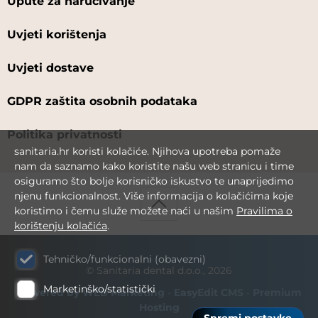
Upute za naručivanje
Uvjeti korištenja
Uvjeti dostave
GDPR zaštita osobnih podataka
Politika privatnosti
sanitaria.hr koristi kolačiće. Njihova upotreba pomaže
nam da saznamo kako koristite našu web stranicu i time
osiguramo što bolje korisničko iskustvo te unaprijedimo
njenu funkcionalnost. Više informacija o kolačićima koje
koristimo i čemu služe možete naći u našim
Pravilima o
korištenju kolačića
.
Tehničko/funkcionalni (obavezni)
© Sanitaria dental d.o.o., 2026
Marketinško/statistički
Powered by WEB Marketing
-
EasyEdit CMS
-
Premium
Hosting