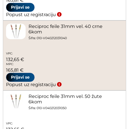
165,81 €
Prijavi se
Popust uz registraciju
Reciproc feile 31mm vel. 40 crne
6kom
Šifra: 010-V040212031040
VPC:
132,65 €
MPC:
165,81 €
Prijavi se
Popust uz registraciju
Reciproc feile 31mm vel. 50 žute
6kom
Šifra: 010-V040212031050
VPC: