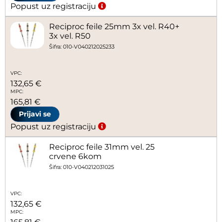
Popust uz registraciju
Reciproc feile 25mm 3x vel. R40+
3x vel. R50
Šifra: 010-V040212025233
VPC:
132,65 €
MPC:
165,81 €
Prijavi se
Popust uz registraciju
Reciproc feile 31mm vel. 25
crvene 6kom
Šifra: 010-V040212031025
VPC:
132,65 €
MPC: