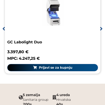
GC Labolight Duo
3.397,80 €
MPC: 4.247,25 €
Prijavi se za kupnju
5 zemalja
4 ureda
Sanitaria group
Hrvatska
200+
40+