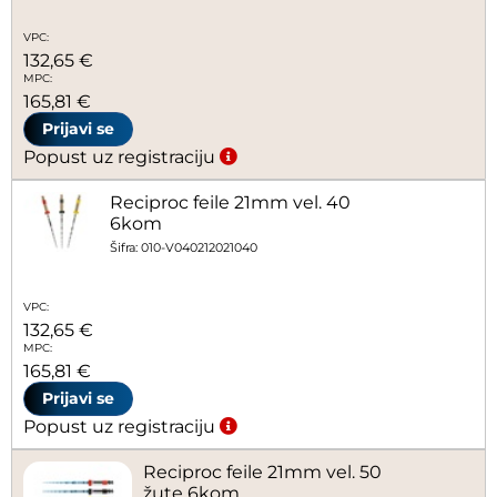
VPC:
132,65 €
MPC:
165,81 €
Prijavi se
Popust uz registraciju
Reciproc feile 21mm vel. 40
6kom
Šifra: 010-V040212021040
VPC:
132,65 €
MPC:
165,81 €
Prijavi se
Popust uz registraciju
Reciproc feile 21mm vel. 50
žute 6kom