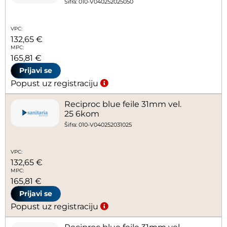
Šifra: 010-V040252025050
VPC:
132,65 €
MPC:
165,81 €
Prijavi se
Popust uz registraciju
Reciproc blue feile 31mm vel.
25 6kom
Šifra: 010-V040252031025
VPC:
132,65 €
MPC:
165,81 €
Prijavi se
Popust uz registraciju