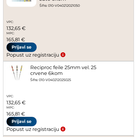
Šifra: 010-V040212021050
VPC:
132,65 €
MPC:
165,81 €
Prijavi se
Popust uz registraciju
Reciproc feile 25mm vel. 25
crvene 6kom
Šifra: 010-V040212025025
VPC:
132,65 €
MPC:
165,81 €
Prijavi se
Popust uz registraciju