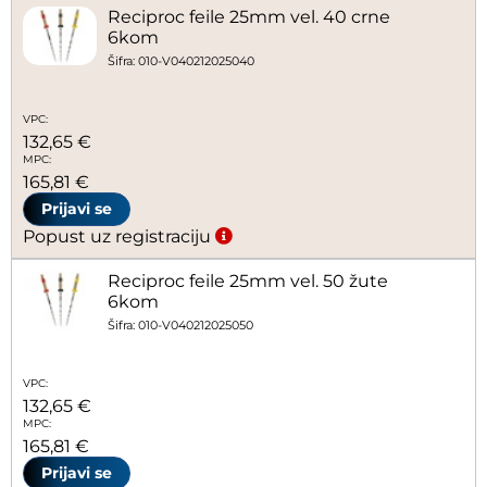
Reciproc feile 25mm vel. 40 crne
6kom
Šifra: 010-V040212025040
VPC:
132,65 €
MPC:
165,81 €
Prijavi se
Popust uz registraciju
Reciproc feile 25mm vel. 50 žute
6kom
Šifra: 010-V040212025050
VPC:
132,65 €
MPC:
165,81 €
Prijavi se