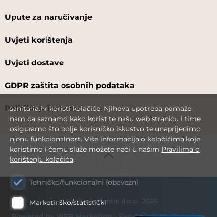
Upute za naručivanje
Uvjeti korištenja
Uvjeti dostave
GDPR zaštita osobnih podataka
Politika privatnosti
sanitaria.hr koristi kolačiće. Njihova upotreba pomaže
nam da saznamo kako koristite našu web stranicu i time
osiguramo što bolje korisničko iskustvo te unaprijedimo
njenu funkcionalnost. Više informacija o kolačićima koje
koristimo i čemu služe možete naći u našim
Pravilima o
korištenju kolačića
.
Tehničko/funkcionalni (obavezni)
© Sanitaria dental d.o.o., 2026
Marketinško/statistički
Powered by WEB Marketing
-
EasyEdit CMS
-
Premium