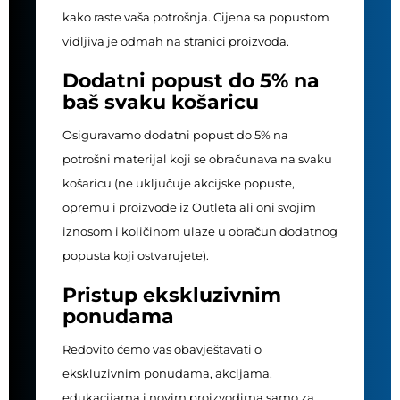
kako raste vaša potrošnja. Cijena sa popustom
vidljiva je odmah na stranici proizvoda.
Dodatni popust do 5% na
baš svaku košaricu
Osiguravamo dodatni popust do 5% na
potrošni materijal koji se obračunava na svaku
košaricu (ne uključuje akcijske popuste,
opremu i proizvode iz Outleta ali oni svojim
iznosom i količinom ulaze u obračun dodatnog
popusta koji ostvarujete).
Pristup ekskluzivnim
ponudama
Redovito ćemo vas obavještavati o
ekskluzivnim ponudama, akcijama,
edukacijama i novim proizvodima samo za