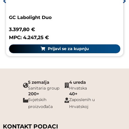
GC Labolight Duo
3.397,80 €
MPC: 4.247,25 €
Prijavi se za kupnju
5 zemalja
4 ureda
Sanitaria group
Hrvatska
200+
40+
Svjetskih
Zaposlenih u
proizvođača
Hrvatskoj
KONTAKT PODACI