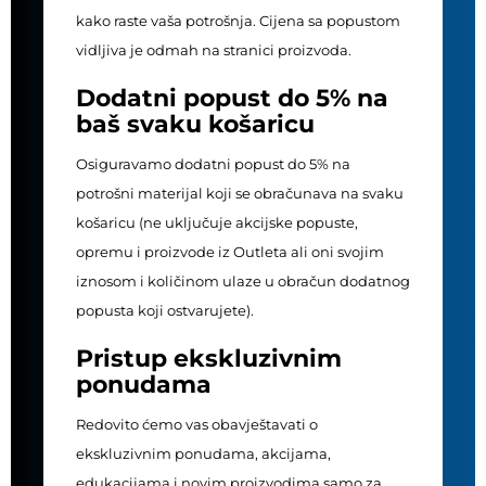
kako raste vaša potrošnja. Cijena sa popustom
vidljiva je odmah na stranici proizvoda.
Dodatni popust do 5% na
baš svaku košaricu
Osiguravamo dodatni popust do 5% na
potrošni materijal koji se obračunava na svaku
košaricu (ne uključuje akcijske popuste,
opremu i proizvode iz Outleta ali oni svojim
iznosom i količinom ulaze u obračun dodatnog
popusta koji ostvarujete).
Pristup ekskluzivnim
ponudama
Redovito ćemo vas obavještavati o
ekskluzivnim ponudama, akcijama,
edukacijama i novim proizvodima samo za