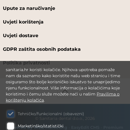
Upute za naručivanje
Uvjeti korištenja
Uvjeti dostave
GDPR zaštita osobnih podataka
Politika privatnosti
sanitaria.hr koristi kolačiće. Njihova upotreba pomaže
nam da saznamo kako koristite našu web stranicu i time
osiguramo što bolje korisničko iskustvo te unaprijedimo
njenu funkcionalnost. Više informacija o kolačićima koje
koristimo i čemu služe možete naći u našim
Pravilima o
korištenju kolačića
.
Tehničko/funkcionalni (obavezni)
© Sanitaria dental d.o.o., 2026
Marketinško/statistički
Powered by WEB Marketing
-
EasyEdit CMS
-
Premium