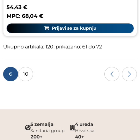
54,43 €
MPC: 68,04 €
Prijavi se za kupnju
Ukupno artikala: 120, prikazano: 61 do 72
6
10
5 zemalja
4 ureda
Sanitaria group
Hrvatska
200+
40+