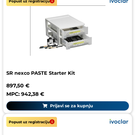
Popust uz registraciju
SR nexco PASTE Starter Kit
897,50 €
MPC: 942,38 €
Prijavi se za kupnju
Popust uz registraciju