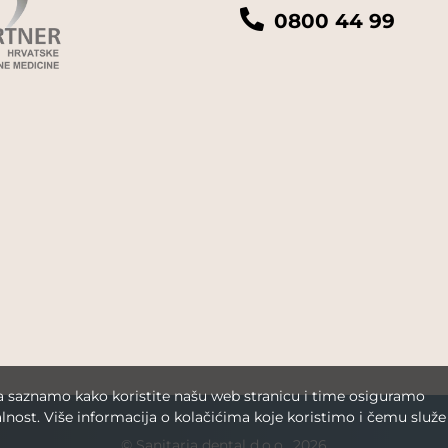
0800 44 99
da saznamo kako koristite našu web stranicu i time osiguramo
lnost. Više informacija o kolačićima koje koristimo i čemu služe
© Sanitaria dental d.o.o., 2026