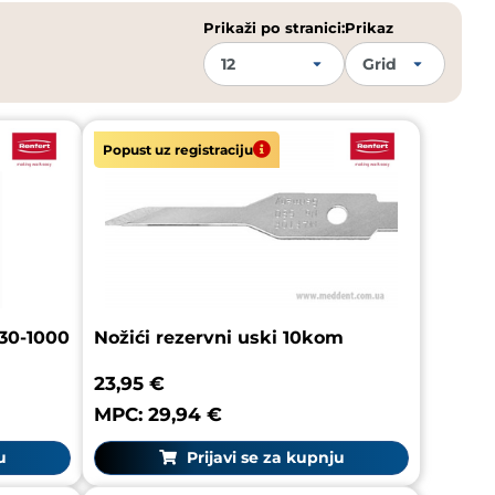
Prikaži po stranici:
Prikaz
Popust uz registraciju
030-1000
Nožići rezervni uski 10kom
23,95 €
MPC: 29,94 €
u
Prijavi se za kupnju