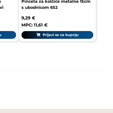
e
Pinceta za kolčiće metalne 15cm
vi
s ubodnicom 652
9,29 €
MPC: 11,61 €
u
Prijavi se za kupnju