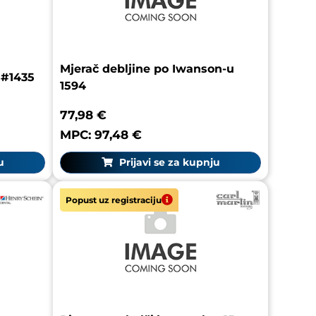
Mjerač debljine po Iwanson-u
 #1435
1594
77,98 €
MPC: 97,48 €
u
Prijavi se za kupnju
Popust uz registraciju