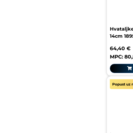
Hvataljk
14cm 189
64,40 €
MPC: 80
Popust uz r