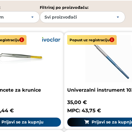
:
Filtriraj po proizvođaču:
egistraciju
Popust uz registraciju
incete za krunice
Univerzalni instrument 1
35,00 €
,44 €
MPC: 43,75 €
Prijavi se za kupnju
Prijavi se za kupnj