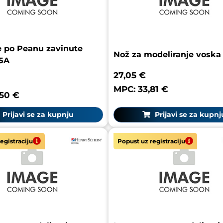
e po Peanu zavinute
Nož za modeliranje voska
5A
27,05 €
MPC: 33,81 €
,50 €
Prijavi se za kupnju
Prijavi se za kupnj
egistraciju
Popust uz registraciju