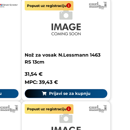
Popust uz registraciju
Nož za vosak N.Lessmann 1463
RS 13cm
31,54 €
MPC: 39,43 €
u
Prijavi se za kupnju
Popust uz registraciju