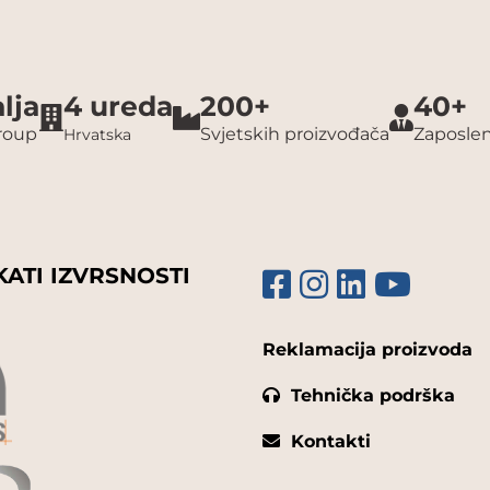
lja
4 ureda
200+
40+
group
Svjetskih proizvođača
Zaposlen
Hrvatska
KATI IZVRSNOSTI
Reklamacija proizvoda
Tehnička podrška
Kontakti