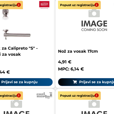
egistraciju
Popust uz registraciju
za Calipreto "S" -
Nož za vosak 17cm
i za vosak
4,91 €
MPC: 6,14 €
,44 €
Prijavi se za kupnju
Prijavi se za kupnj
egistraciju
Popust uz registraciju