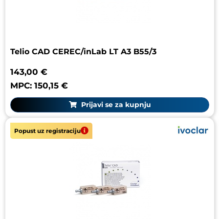
Telio CAD CEREC/inLab LT A3 B55/3
143,00 €
MPC: 150,15 €
Prijavi se za kupnju
Popust uz registraciju