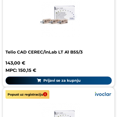
Telio CAD CEREC/inLab LT A1 B55/3
143,00 €
MPC: 150,15 €
Prijavi se za kupnju
Popust uz registraciju