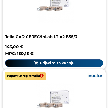
Telio CAD CEREC/inLab LT A2 B55/3
143,00 €
MPC: 150,15 €
Prijavi se za kupnju
Popust uz registraciju