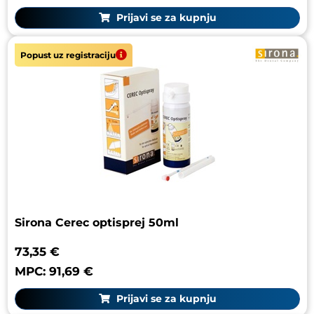
Prijavi se za kupnju
Popust uz registraciju
Sirona Cerec optisprej 50ml
73,35 €
MPC: 91,69 €
Prijavi se za kupnju