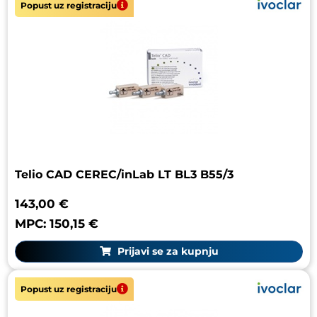
Popust uz registraciju
Telio CAD CEREC/inLab LT BL3 B55/3
143,00 €
MPC: 150,15 €
Prijavi se za kupnju
Popust uz registraciju