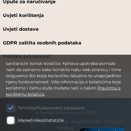
Upute za naručivanje
Uvjeti korištenja
Uvjeti dostave
GDPR zaštita osobnih podataka
Politika privatnosti
sanitaria.hr koristi kolačiće. Njihova upotreba pomaže
nam da saznamo kako koristite našu web stranicu i time
osiguramo što bolje korisničko iskustvo te unaprijedimo
njenu funkcionalnost. Više informacija o kolačićima koje
koristimo i čemu služe možete naći u našim
Pravilima o
korištenju kolačića
.
Tehničko/funkcionalni (obavezni)
© Sanitaria dental d.o.o., 2026
Marketinško/statistički
Powered by WEB Marketing
-
EasyEdit CMS
-
Premium
Hosting