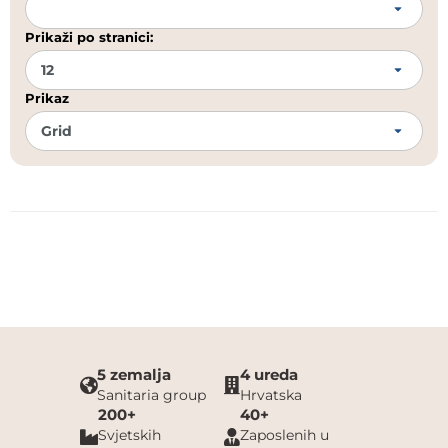
Prikaži po stranici:
Prikaz
5 zemalja
4 ureda
Sanitaria group
Hrvatska
200+
40+
Svjetskih
Zaposlenih u