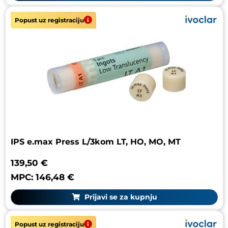
Popust uz registraciju
IPS e.max Press L/3kom LT, HO, MO, MT
139,50 €
MPC: 146,48 €
Prijavi se za kupnju
Popust uz registraciju