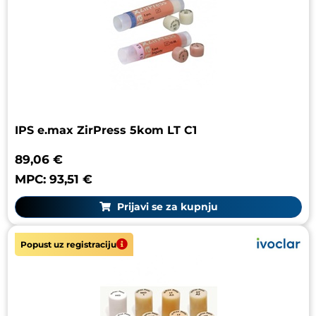
IPS e.max ZirPress 5kom LT C1
89,06 €
MPC: 93,51 €
Prijavi se za kupnju
Popust uz registraciju