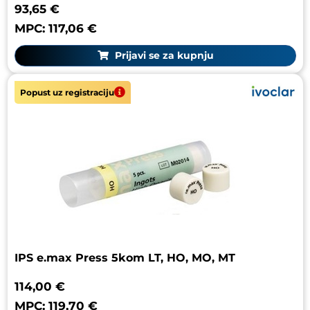
93,65 €
MPC: 117,06 €
Prijavi se za kupnju
Popust uz registraciju
IPS e.max Press 5kom LT, HO, MO, MT
114,00 €
MPC: 119,70 €