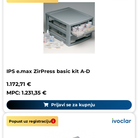
IPS e.max ZirPress basic kit A-D
1.172,71 €
MPC: 1.231,35 €
Prijavi se za kupnju
Popust uz registraciju