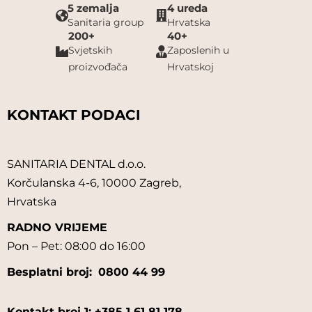
5 zemalja
4 ureda
Sanitaria group
Hrvatska
200+
40+
Svjetskih
Zaposlenih u
proizvođača
Hrvatskoj
KONTAKT PODACI
SANITARIA DENTAL d.o.o.
Korčulanska 4-6, 10000 Zagreb,
Hrvatska
RADNO VRIJEME
Pon – Pet: 08:00 do 16:00
Besplatni broj:
0800 44 99
Kontakt broj 1: +385 1 61 81 178