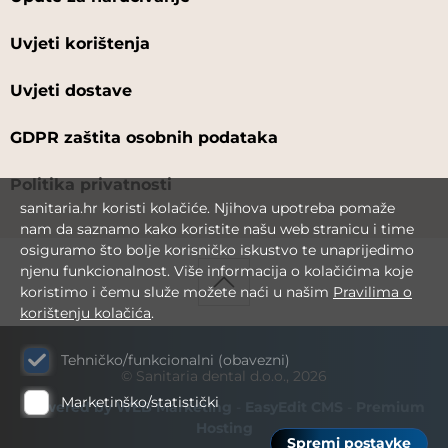
Uvjeti korištenja
Uvjeti dostave
GDPR zaštita osobnih podataka
Politika privatnosti
sanitaria.hr koristi kolačiće. Njihova upotreba pomaže
nam da saznamo kako koristite našu web stranicu i time
osiguramo što bolje korisničko iskustvo te unaprijedimo
njenu funkcionalnost. Više informacija o kolačićima koje
koristimo i čemu služe možete naći u našim
Pravilima o
korištenju kolačića
.
Tehničko/funkcionalni (obavezni)
© Sanitaria dental d.o.o., 2026
Marketinško/statistički
Powered by WEB Marketing
-
EasyEdit CMS
-
Premium
Hosting
Spremi postavke