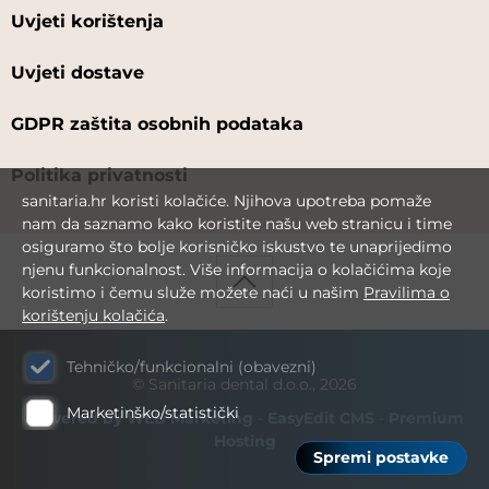
Uvjeti korištenja
Uvjeti dostave
GDPR zaštita osobnih podataka
Politika privatnosti
sanitaria.hr koristi kolačiće. Njihova upotreba pomaže
nam da saznamo kako koristite našu web stranicu i time
osiguramo što bolje korisničko iskustvo te unaprijedimo
njenu funkcionalnost. Više informacija o kolačićima koje
koristimo i čemu služe možete naći u našim
Pravilima o
korištenju kolačića
.
Tehničko/funkcionalni (obavezni)
© Sanitaria dental d.o.o., 2026
Marketinško/statistički
Powered by WEB Marketing
-
EasyEdit CMS
-
Premium
Hosting
Spremi postavke