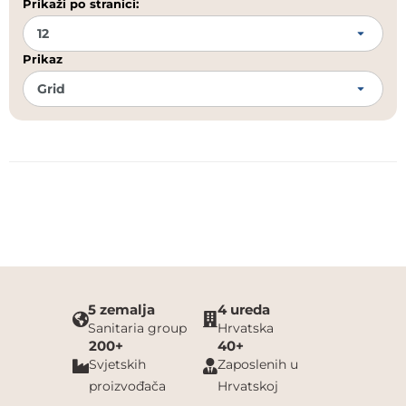
Prikaži po stranici:
Prikaz
5 zemalja
4 ureda
Sanitaria group
Hrvatska
200+
40+
Svjetskih
Zaposlenih u
proizvođača
Hrvatskoj