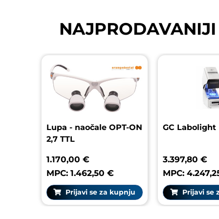
NAJPRODAVANIJI
Lupa - naočale OPT-ON
GC L
2,7 TTL
1.170,00 €
3.39
MPC: 1.462,50 €
MPC:
Prijavi se za kupnju
P