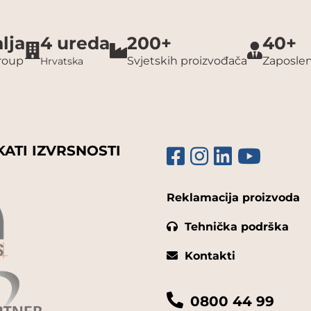
lja
4 ureda
200+
40+
group
Svjetskih proizvođača
Zaposlen
Hrvatska
KATI IZVRSNOSTI
Reklamacija proizvoda
Tehnička podrška
Kontakti
0800 44 99