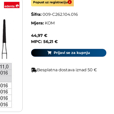
Popust uz registraciju
Šifra:
009-C262.104.016
Mjera:
KOM
44,97 €
MPC: 56,21 €
Prijavi se za kupnju
Besplatna dostava iznad 50 €