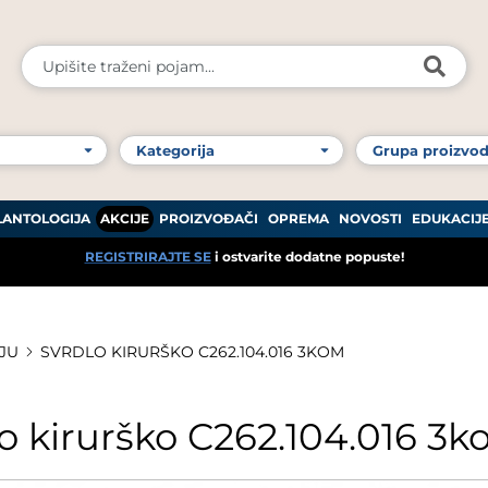
LANTOLOGIJA
AKCIJE
PROIZVOĐAČI
OPREMA
NOVOSTI
EDUKACIJ
REGISTRIRAJTE SE
i ostvarite dodatne popuste!
JU
SVRDLO KIRURŠKO C262.104.016 3KOM
o kirurško C262.104.016 3