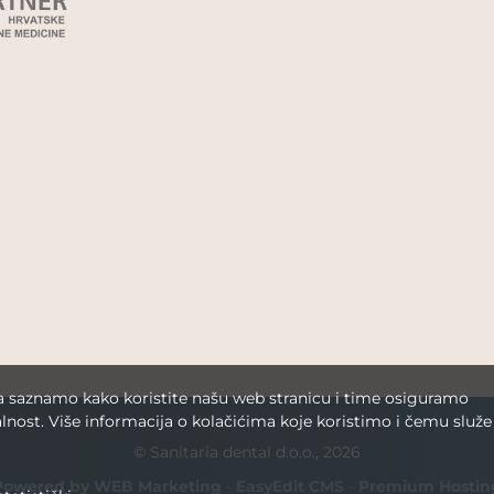
da saznamo kako koristite našu web stranicu i time osiguramo
lnost. Više informacija o kolačićima koje koristimo i čemu služe
© Sanitaria dental d.o.o., 2026
Powered by WEB Marketing
-
EasyEdit CMS
-
Premium Hostin