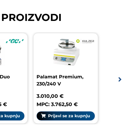
 PROIZVODI
abolight Duo
Palamat Premium,
230/240 V
7,80 €
3.010,00 €
 4.247,25 €
MPC: 3.762,50 €
rijavi se za kupnju
Prijavi se za kupnju