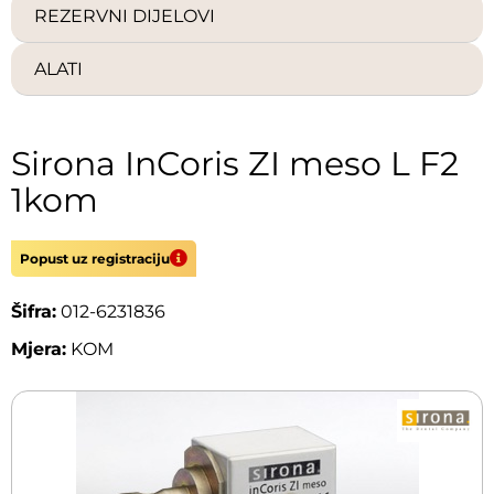
REZERVNI DIJELOVI
ALATI
Sirona InCoris ZI meso L F2
1kom
Popust uz registraciju
Šifra:
012-6231836
Mjera:
KOM