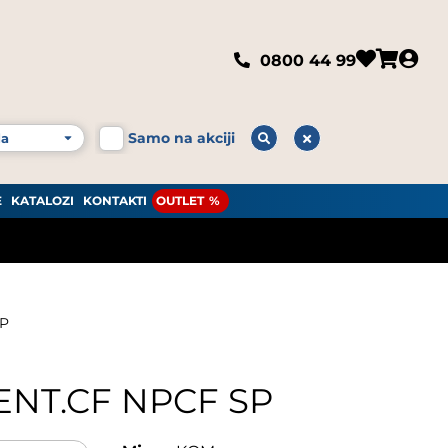
0800 44 99
Samo na akciji
E
KATALOZI
KONTAKTI
OUTLET
NP
ENT.CF NPCF SP