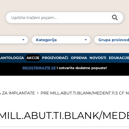
LANTOLOGIJA
AKCIJE
PROIZVOĐAČI
OPREMA
NOVOSTI
EDUKACIJ
REGISTRIRAJTE SE
i ostvarite dodatne popuste!
 ZA IMPLANTATE
PRE MILL.ABUT.TI.BLANK/MEDENT.11.5 CF 
MILL.ABUT.TI.BLANK/MED