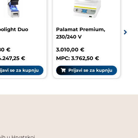
abolight Duo
Palamat Premium,
230/240 V
7,80 €
3.010,00 €
 4.247,25 €
MPC: 3.762,50 €
rijavi se za kupnju
Prijavi se za kupnju
ih u Hrvatskoj