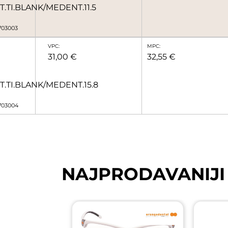
T.TI.BLANK/MEDENT.11.5
3703003
VPC:
MPC:
31,00 €
32,55 €
T.TI.BLANK/MEDENT.15.8
3703004
NAJPRODAVANIJI