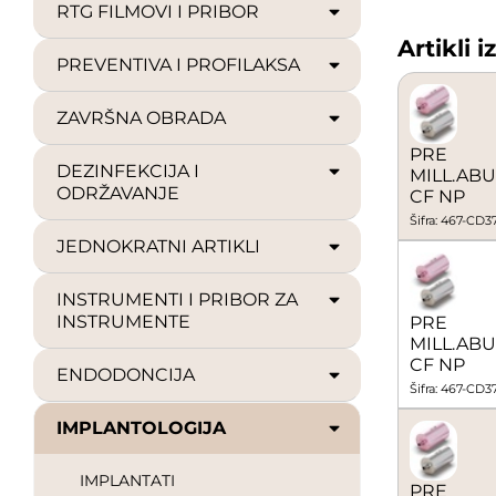
RTG FILMOVI I PRIBOR
Artikli i
PREVENTIVA I PROFILAKSA
ZAVRŠNA OBRADA
PRE
DEZINFEKCIJA I
MILL.ABU
ODRŽAVANJE
CF NP
Šifra: 467-CD3
JEDNOKRATNI ARTIKLI
INSTRUMENTI I PRIBOR ZA
INSTRUMENTE
PRE
MILL.ABU
CF NP
ENDODONCIJA
Šifra: 467-CD
IMPLANTOLOGIJA
IMPLANTATI
PRE