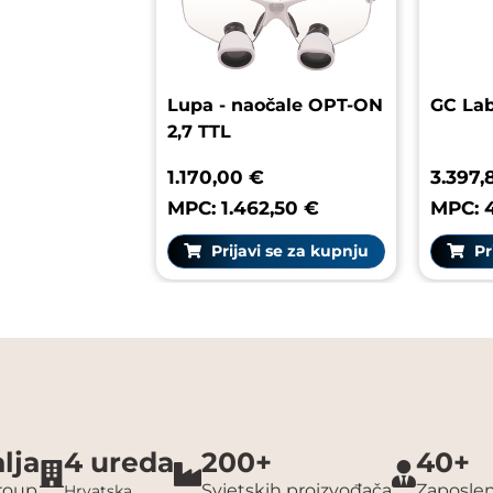
Lupa - naočale OPT-ON
GC L
2,7 TTL
1.170,00 €
3.39
MPC: 1.462,50 €
MPC:
Prijavi se za kupnju
P
lja
4 ureda
200+
40+
group
Svjetskih proizvođača
Zaposlen
Hrvatska