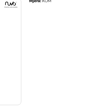
Mjera:
KOM