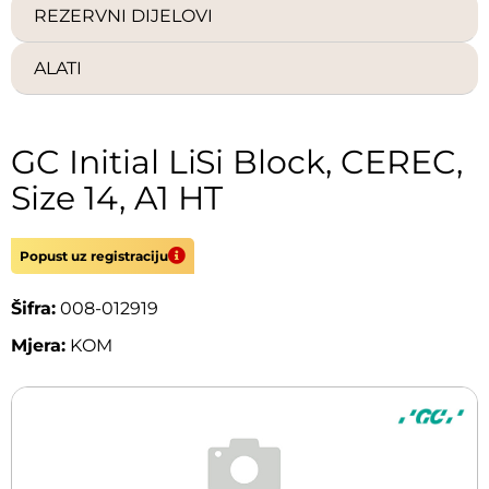
REZERVNI DIJELOVI
ALATI
GC Initial LiSi Block, CEREC,
Size 14, A1 HT
Popust uz registraciju
Šifra:
008-012919
Mjera:
KOM