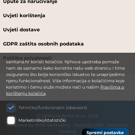
Upute za naručivanje
Uvjeti korištenja
Uvjeti dostave
GDPR zaštita osobnih podataka
Politika privatnosti
sanitaria.hr koristi kolačiće. Njihova upotreba pomaže
nam da saznamo kako koristite našu web stranicu i time
osiguramo što bolje korisničko iskustvo te unaprijedimo
njenu funkcionalnost. Više informacija o kolačićima koje
koristimo i čemu služe možete naći u našim
Pravilima o
korištenju kolačića
.
Tehničko/funkcionalni (obavezni)
© Sanitaria dental d.o.o., 2026
Marketinško/statistički
Powered by WEB Marketing
-
EasyEdit CMS
-
Premium
Hosting
Spremi postavke