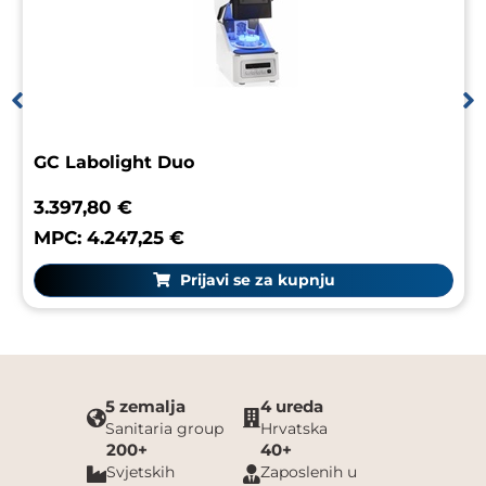
GC Labolight Duo
3.397,80 €
MPC: 4.247,25 €
Prijavi se za kupnju
5 zemalja
4 ureda
Sanitaria group
Hrvatska
200+
40+
Svjetskih
Zaposlenih u