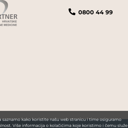
0800 44 99
da saznamo kako koristite našu web stranicu i time osiguramo
lnost. Više informacija o kolačićima koje koristimo i čemu služe