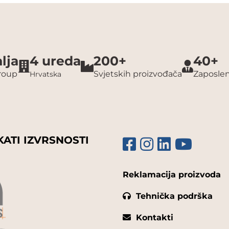
lja
4 ureda
200+
40+
group
Svjetskih proizvođača
Zaposlen
Hrvatska
KATI IZVRSNOSTI
Reklamacija proizvoda
Tehnička podrška
Kontakti