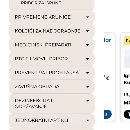
PRIBOR ZA ISPUNE
PRIVREMENE KRUNICE
KOLČIĆI ZA NADOGRADNJE
Popust uz registraciju
Popust uz 
MEDICINSKI PREPARATI
RTG FILMOVI I PRIBOR
PREVENTIVA I PROFILAKSA
Univerzalna pasta za
Igle za 
poliranje 100ml
Kulzer
ZAVRŠNA OBRADA
11,35 €
13,76 €
DEZINFEKCIJA I
MPC: 14,19 €
MPC: 17
ODRŽAVANJE
Prijavi se za kupnju
Prija
JEDNOKRATNI ARTIKLI