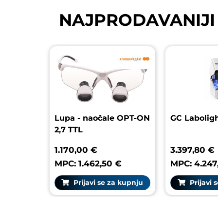
NAJPRODAVANIJI
Lupa - naočale OPT-ON
GC L
2,7 TTL
1.170,00 €
3.39
MPC: 1.462,50 €
MPC:
Prijavi se za kupnju
P