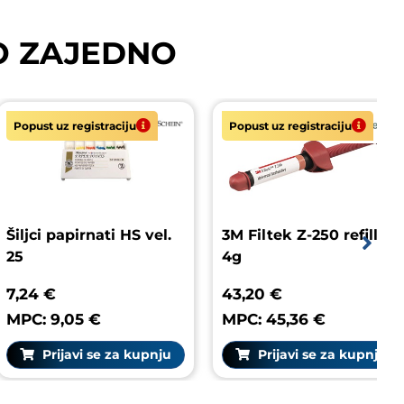
O ZAJEDNO
t uz registraciju
Popust uz registraciju
i papirnati HS vel.
3M Filtek Z-250 refill
M
4g
X
 €
43,20 €
6
 9,05 €
MPC: 45,36 €
M
rijavi se za kupnju
Prijavi se za kupnju