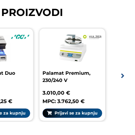
 PROIZVODI
abolight Duo
Palamat Premium,
230/240 V
7,80 €
3.010,00 €
 4.247,25 €
MPC: 3.762,50 €
rijavi se za kupnju
Prijavi se za kupnju