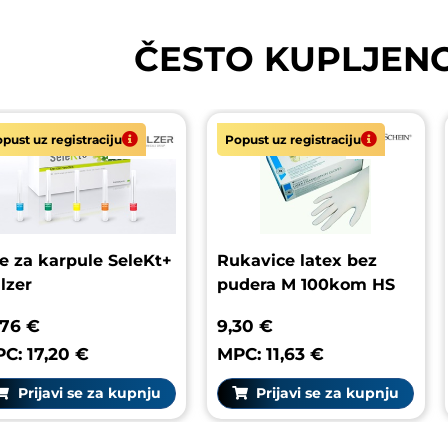
ČESTO KUPLJEN
registraciju
Popust uz registraciju
Popus
karpule SeleKt+
Rukavice latex bez
Šiljc
pudera M 100kom HS
25
9,30 €
7,24
,20 €
MPC: 11,63 €
MPC:
vi se za kupnju
Prijavi se za kupnju
P