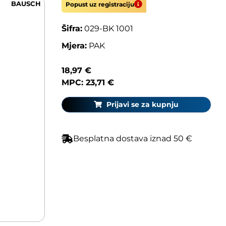
BAUSCH
Popust uz registraciju
Šifra:
029-BK 1001
Mjera:
PAK
18,97 €
MPC: 23,71 €
Prijavi se za kupnju
Besplatna dostava iznad 50 €