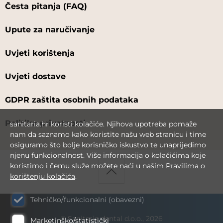
Česta pitanja (FAQ)
Upute za naručivanje
Uvjeti korištenja
Uvjeti dostave
GDPR zaštita osobnih podataka
Politika privatnosti
sanitaria.hr koristi kolačiće. Njihova upotreba pomaže
nam da saznamo kako koristite našu web stranicu i time
osiguramo što bolje korisničko iskustvo te unaprijedimo
njenu funkcionalnost. Više informacija o kolačićima koje
koristimo i čemu služe možete naći u našim
Pravilima o
korištenju kolačića
.
Tehničko/funkcionalni (obavezni)
© Sanitaria dental d.o.o., 2026
Marketinško/statistički