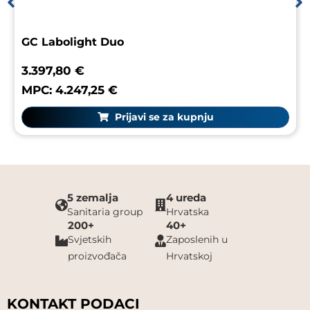
GC Labolight Duo
3.397,80 €
MPC: 4.247,25 €
Prijavi se za kupnju
5 zemalja
4 ureda
Sanitaria group
Hrvatska
200+
40+
Svjetskih
Zaposlenih u
proizvođača
Hrvatskoj
KONTAKT PODACI