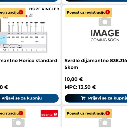
HOPF RINGLEB
egistraciju
Popust uz registraciju
imantno Horico standard
Svrdlo dijamantno 838.314
5kom
10,80 €
18 €
MPC: 13,50 €
Prijavi se za kupnju
Prijavi se za kupnj
egistraciju
Popust uz registraciju