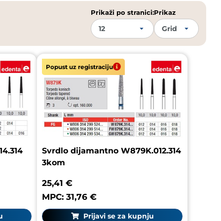
Prikaži po stranici:
Prikaz
Popust uz registraciju
14.314
Svrdlo dijamantno W879K.012.314
3kom
25,41 €
MPC: 31,76 €
u
Prijavi se za kupnju