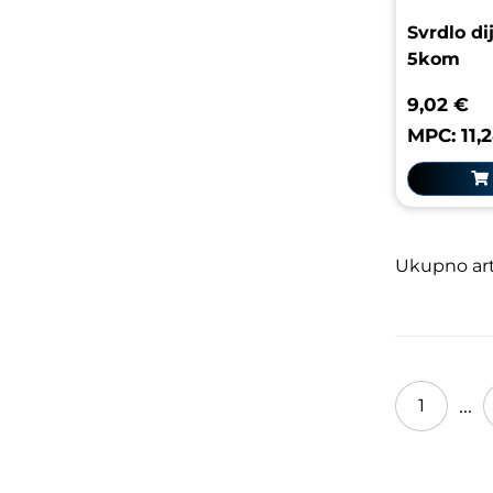
Svrdlo di
5kom
9,02 €
MPC: 11,
Ukupno arti
...
1