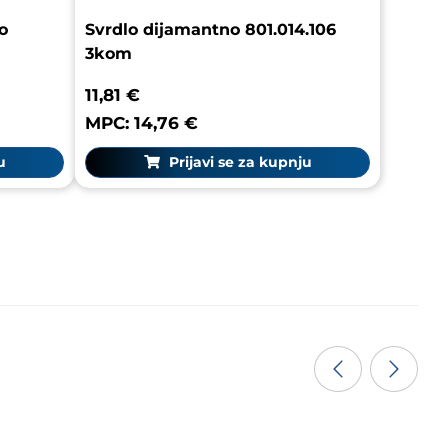
o
Svrdlo dijamantno 801.014.106
3kom
11,81 €
MPC: 14,76 €
u
Prijavi se za kupnju