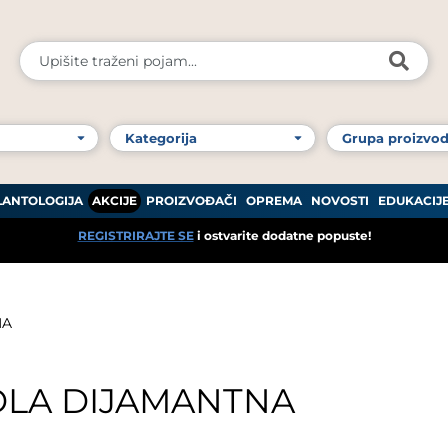
LANTOLOGIJA
AKCIJE
PROIZVOĐAČI
OPREMA
NOVOSTI
EDUKACIJ
REGISTRIRAJTE SE
i ostvarite dodatne popuste!
NA
DLA DIJAMANTNA