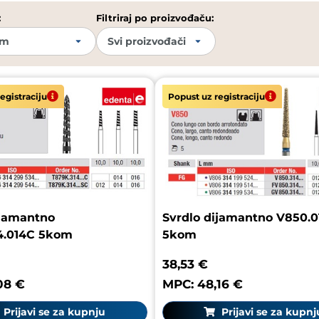
:
Filtriraj po proizvođaču:
egistraciju
Popust uz registraciju
ijamantno
Svrdlo dijamantno V850.0
4.014C 5kom
5kom
38,53 €
08 €
MPC: 48,16 €
Prijavi se za kupnju
Prijavi se za kupnj