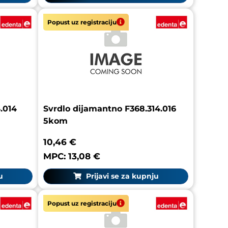
Popust uz registraciju
.014
Svrdlo dijamantno F368.314.016
5kom
10,46 €
MPC: 13,08 €
u
Prijavi se za kupnju
Popust uz registraciju