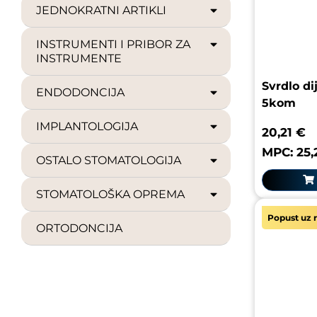
JEDNOKRATNI ARTIKLI
INSTRUMENTI I PRIBOR ZA
INSTRUMENTE
Svrdlo d
ENDODONCIJA
5kom
IMPLANTOLOGIJA
20,21 €
MPC: 25,
OSTALO STOMATOLOGIJA
STOMATOLOŠKA OPREMA
Popust uz r
ORTODONCIJA