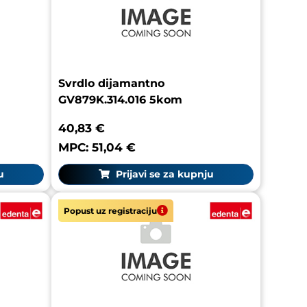
Svrdlo dijamantno
GV879K.314.016 5kom
40,83 €
MPC: 51,04 €
u
Prijavi se za kupnju
Popust uz registraciju