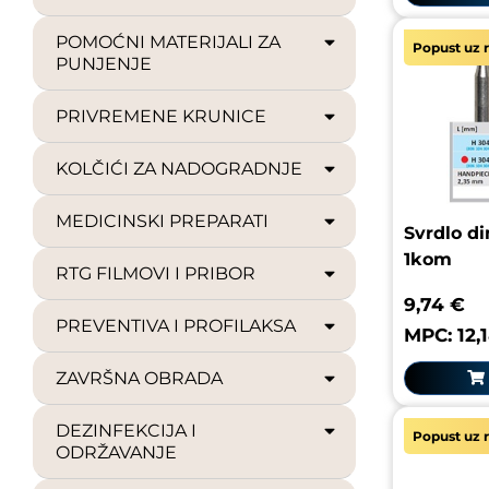
POMOĆNI MATERIJALI ZA
Popust uz r
PUNJENJE
PRIVREMENE KRUNICE
KOLČIĆI ZA NADOGRADNJE
MEDICINSKI PREPARATI
Svrdlo d
1kom
RTG FILMOVI I PRIBOR
9,74 €
PREVENTIVA I PROFILAKSA
MPC: 12,
ZAVRŠNA OBRADA
DEZINFEKCIJA I
Popust uz r
ODRŽAVANJE