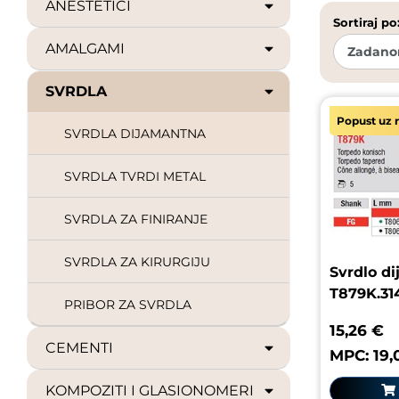
ANESTETICI
Sortiraj po
AMALGAMI
SVRDLA
Popust uz r
SVRDLA DIJAMANTNA
SVRDLA TVRDI METAL
SVRDLA ZA FINIRANJE
SVRDLA ZA KIRURGIJU
Svrdlo d
T879K.31
PRIBOR ZA SVRDLA
15,26 €
CEMENTI
MPC: 19,
KOMPOZITI I GLASIONOMERI