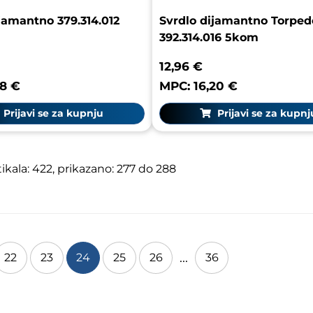
jamantno 379.314.012
Svrdlo dijamantno Torped
392.314.016 5kom
12,96 €
28 €
MPC: 16,20 €
Prijavi se za kupnju
Prijavi se za kupnj
kala: 422, prikazano: 277 do 288
...
22
23
24
25
26
36