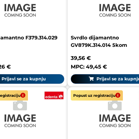
ijamantno F379.314.029
Svrdlo dijamantno
GV879K.314.014 5kom
39,56 €
26 €
MPC: 49,45 €
Prijavi se za kupnju
Prijavi se za kupnj
egistraciju
Popust uz registraciju