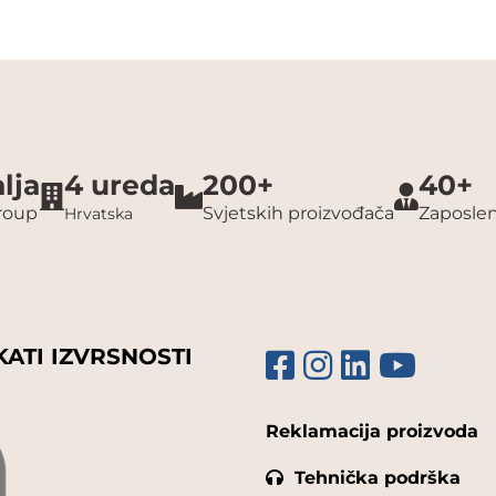
lja
4 ureda
200+
40+
group
Svjetskih proizvođača
Zaposlen
Hrvatska
KATI IZVRSNOSTI
Reklamacija proizvoda
Tehnička podrška