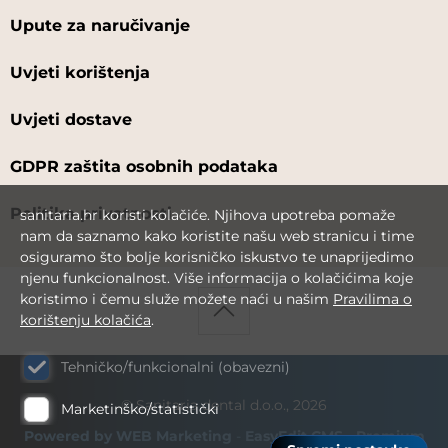
Upute za naručivanje
Uvjeti korištenja
Uvjeti dostave
GDPR zaštita osobnih podataka
Politika privatnosti
sanitaria.hr koristi kolačiće. Njihova upotreba pomaže
nam da saznamo kako koristite našu web stranicu i time
osiguramo što bolje korisničko iskustvo te unaprijedimo
njenu funkcionalnost. Više informacija o kolačićima koje
koristimo i čemu služe možete naći u našim
Pravilima o
korištenju kolačića
.
Tehničko/funkcionalni (obavezni)
© Sanitaria dental d.o.o., 2026
Marketinško/statistički
Powered by WEB Marketing
-
EasyEdit CMS
-
Premium