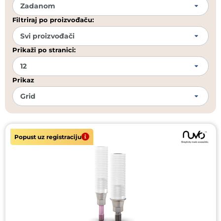
Filtriraj po proizvođaču:
Prikaži po stranici:
Prikaz
Popust uz registraciju