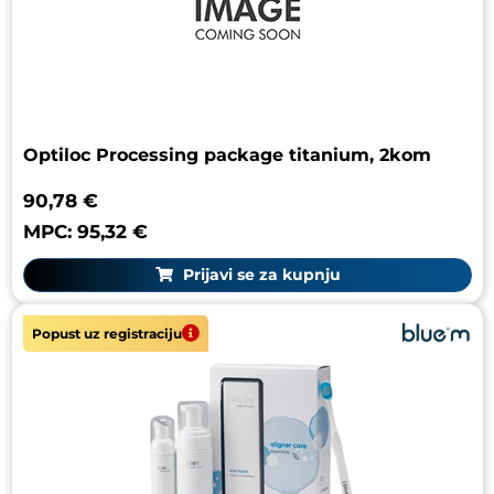
Optiloc Processing package titanium, 2kom
90,78 €
MPC: 95,32 €
Prijavi se za kupnju
Popust uz registraciju