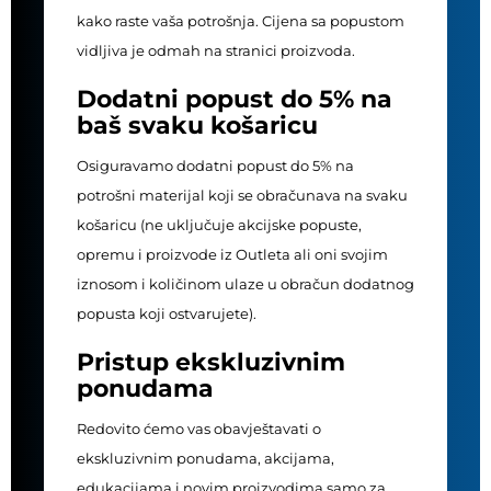
kako raste vaša potrošnja. Cijena sa popustom
vidljiva je odmah na stranici proizvoda.
Dodatni popust do 5% na
baš svaku košaricu
Osiguravamo dodatni popust do 5% na
potrošni materijal koji se obračunava na svaku
košaricu (ne uključuje akcijske popuste,
opremu i proizvode iz Outleta ali oni svojim
iznosom i količinom ulaze u obračun dodatnog
popusta koji ostvarujete).
Pristup ekskluzivnim
ponudama
Redovito ćemo vas obavještavati o
ekskluzivnim ponudama, akcijama,
edukacijama i novim proizvodima samo za