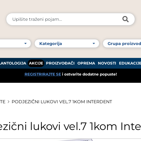
LANTOLOGIJA
AKCIJE
PROIZVOĐAČI
OPREMA
NOVOSTI
EDUKACIJ
REGISTRIRAJTE SE
i ostvarite dodatne popuste!
TE
PODJEZIČNI LUKOVI VEL.7 1KOM INTERDENT
zični lukovi vel.7 1kom Int