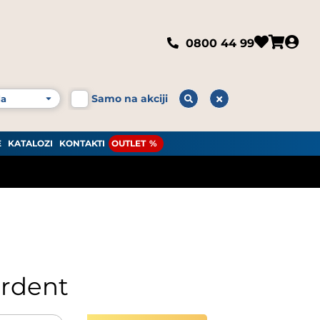
0800 44 99
Samo na akciji
E
KATALOZI
KONTAKTI
OUTLET
erdent