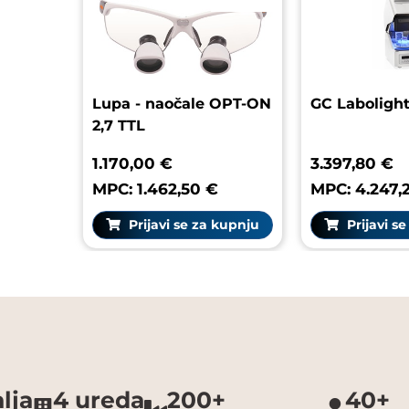
Lupa - naočale OPT-ON
GC L
2,7 TTL
1.170,00 €
3.39
MPC: 1.462,50 €
MPC:
Prijavi se za kupnju
P
lja
4 ureda
200+
40+