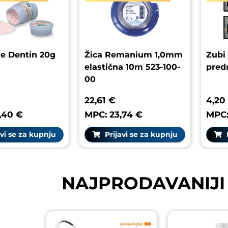
ne Dentin 20g
Žica Remanium 1,0mm
Zubi
elastična 10m 523-100-
predn
00
22,61 €
4,20
,40 €
MPC: 23,74 €
MPC:
vi se za kupnju
Prijavi se za kupnju
P
NAJPRODAVANIJI