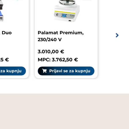
abolight Duo
Palamat Premium,
230/240 V
7,80 €
3.010,00 €
 4.247,25 €
MPC: 3.762,50 €
rijavi se za kupnju
Prijavi se za kupnju