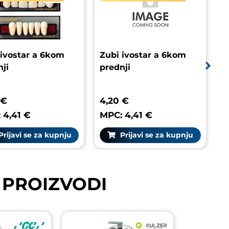
 ivostar a 6kom
Zubi ivostar a 6kom
ji
prednji
 €
4,20 €
 4,41 €
MPC: 4,41 €
rijavi se za kupnju
Prijavi se za kupnju
 PROIZVODI