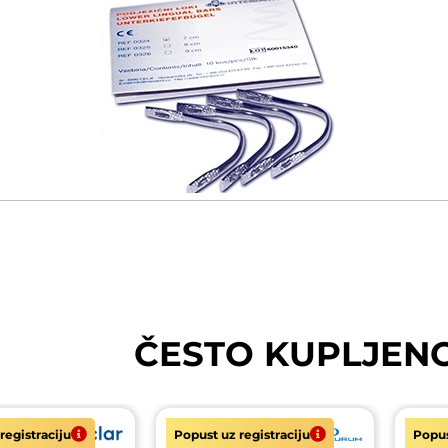
ČESTO KUPLJEN
registraciju
Popust uz registraciju
Popus