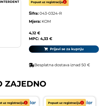
INTERDENT
Popust uz registraciju
Šifra:
043-0324-R
Mjera:
KOM
4,12 €
MPC: 4,33 €
Prijavi se za kupnju
Besplatna dostava iznad 50 €
O ZAJEDNO
t uz registraciju
Popust uz registraciju