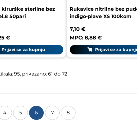
kirurške sterilne bez
Rukavice nitrilne bez pud
l.8 50pari
indigo-plave XS 100kom
7,10 €
25 €
MPC: 8,88 €
Prijavi se za kupnju
Prijavi se za kupnj
kala: 95, prikazano: 61 do 72
4
5
6
7
8