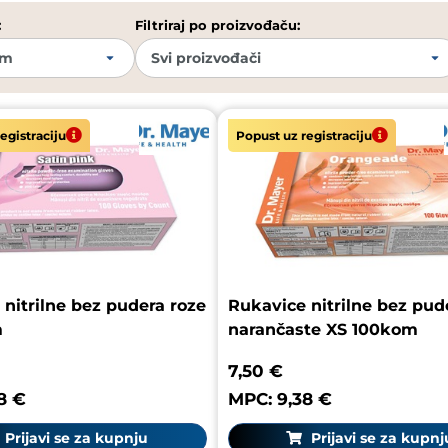
:
Filtriraj po proizvođaču:
egistraciju
Popust uz registraciju
nitrilne bez pudera roze
Rukavice nitrilne bez pud
m
narančaste XS 100kom
7,50 €
8 €
MPC: 9,38 €
Prijavi se za kupnju
Prijavi se za kupnj