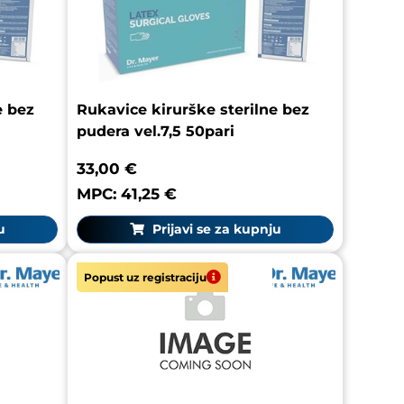
e bez
Rukavice kirurške sterilne bez
pudera vel.7,5 50pari
33,00 €
MPC: 41,25 €
u
Prijavi se za kupnju
Popust uz registraciju