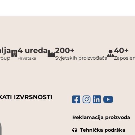
lja
4 ureda
200+
40+
group
Svjetskih proizvođača
Zaposlen
Hrvatska
KATI IZVRSNOSTI
Reklamacija proizvoda
Tehnička podrška