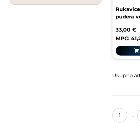
Rukavice 
pudera ve
33,00 €
MPC: 41,
Ukupno arti
...
1