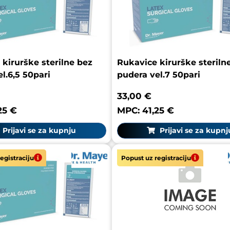
kirurške sterilne bez
Rukavice kirurške steriln
l.6,5 50pari
pudera vel.7 50pari
33,00 €
25 €
MPC: 41,25 €
Prijavi se za kupnju
Prijavi se za kupnj
egistraciju
Popust uz registraciju