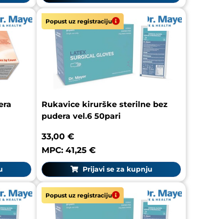
Popust uz registraciju
era
Rukavice kirurške sterilne bez
pudera vel.6 50pari
33,00 €
MPC: 41,25 €
u
Prijavi se za kupnju
Popust uz registraciju