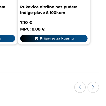
era
Rukavice nitrilne bez pudera
indigo-plave S 100kom
7,10 €
MPC: 8,88 €
u
Prijavi se za kupnju