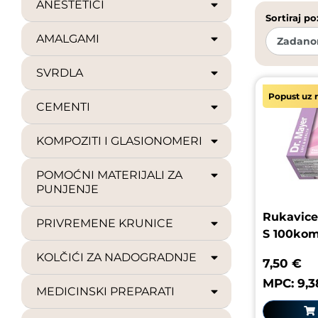
ANESTETICI
Sortiraj po
AMALGAMI
SVRDLA
Popust uz r
CEMENTI
KOMPOZITI I GLASIONOMERI
POMOĆNI MATERIJALI ZA
PUNJENJE
Rukavice 
PRIVREMENE KRUNICE
S 100ko
KOLČIĆI ZA NADOGRADNJE
7,50 €
MPC: 9,3
MEDICINSKI PREPARATI