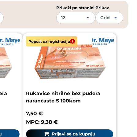
Prikaži po stranici:
Prikaz
Popust uz registraciju
era
Rukavice nitrilne bez pudera
narančaste S 100kom
7,50 €
MPC: 9,38 €
u
Prijavi se za kupnju