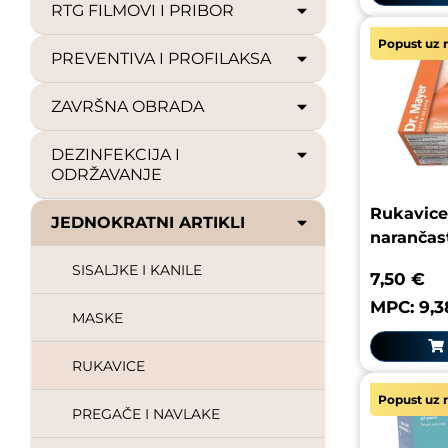
RTG FILMOVI I PRIBOR
Popust uz r
PREVENTIVA I PROFILAKSA
ZAVRŠNA OBRADA
DEZINFEKCIJA I
ODRŽAVANJE
Rukavice
JEDNOKRATNI ARTIKLI
narančas
SISALJKE I KANILE
7,50 €
MPC: 9,3
MASKE
RUKAVICE
Popust uz r
PREGAČE I NAVLAKE