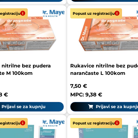
egistraciju
Popust uz registraciju
 nitrilne bez pudera
Rukavice nitrilne bez pud
te M 100kom
narančaste L 100kom
7,50 €
8 €
MPC: 9,38 €
Prijavi se za kupnju
Prijavi se za kupnj
egistraciju
Popust uz registraciju