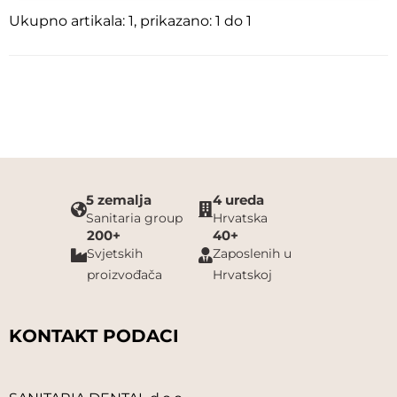
Ukupno artikala: 1, prikazano: 1 do 1
SPOFADENTAL
SULTAN DENTAL
SYNERGOLAB
TIK
TOSAMA
5 zemalja
4 ureda
Sanitaria group
Hrvatska
200+
40+
UBERT
Svjetskih
Zaposlenih u
proizvođača
Hrvatskoj
UNICLEAN
UNIGLOVES
KONTAKT PODACI
VETTER