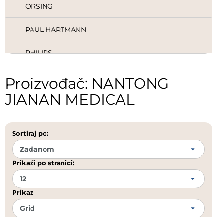
ORSING
PAUL HARTMANN
PHILIPS
PLASTIKA VIRANT D.O.O.
Proizvođač: NANTONG
JIANAN MEDICAL
POLIDENT
POLIRAPID
Sortiraj po:
PROFIMED
Prikaži po stranici:
REDDISH STONE
ROEKO
Prikaz
SANITARIA DENTAL D.O.O.