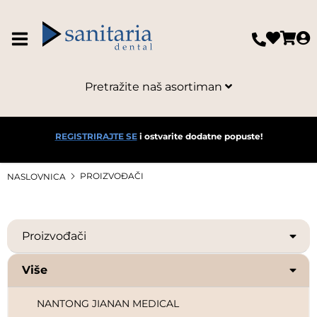
MEDIA
MEDIMON
Pretražite naš asortiman
MEDISTOCK
MEDTECHDENTAL
REGISTRIRAJTE SE
i ostvarite dodatne popuste!
METASYS
PROIZVOĐAČI
NASLOVNICA
MICROBRUSH
Proizvođači
MIKROLAB
Više
MLS SAFETY
NANTONG JIANAN MEDICAL