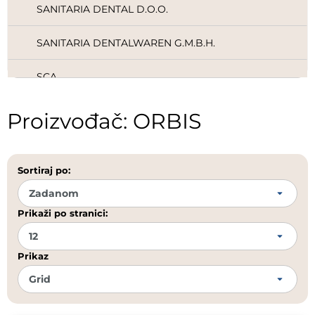
SANITARIA DENTAL D.O.O.
SANITARIA DENTALWAREN G.M.B.H.
SCA
SCHEU-DENTAL
Proizvođač: ORBIS
SCHULKE & MAYR
Sortiraj po:
SCICAN
SEPTODONT
Prikaži po stranici:
SHOFU
Prikaz
SOGEVA
SPEIKO