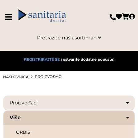
NICHROMINOX
NORDIN
Pretražite naš asortiman
NORDISKA
NOVODENT ETS.
REGISTRIRAJTE SE
i ostvarite dodatne popuste!
NSK
PROIZVOĐAČI
NASLOVNICA
OCO
Proizvođači
OMNIA
Više
ORAL B
ORBIS