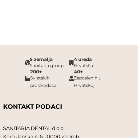
VITA
VOCO
YETI
ZHERMACK
5 zemalja
4 ureda
Sanitaria group
Hrvatska
ZLATNI LICITAR JDOO
200+
40+
Svjetskih
Zaposlenih u
proizvođača
Hrvatskoj
KONTAKT PODACI
SANITARIA DENTAL d.o.o.
Korčulanska 4-6, 10000 Zagreb,