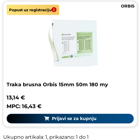
ORBIS
Popust uz registraciju
SPOFADENTAL
SULTAN DENTAL
SYNERGOLAB
TIK
TOSAMA
Traka brusna Orbis 15mm 50m 180 my
UBERT
13,14 €
UNICLEAN
MPC: 16,43 €
Prijavi se za kupnju
UNIGLOVES
VETTER
Ukupno artikala: 1, prikazano: 1 do 1