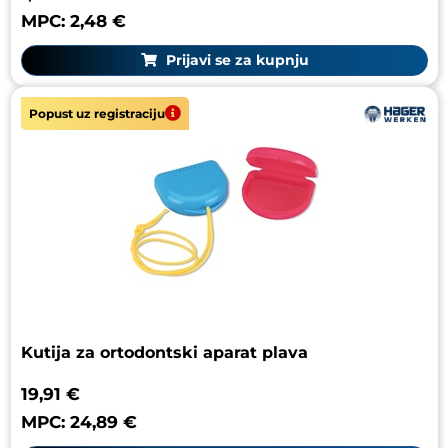
MPC: 2,48 €
Prijavi se za kupnju
Popust uz registraciju
Kutija za ortodontski aparat plava
19,91 €
MPC: 24,89 €