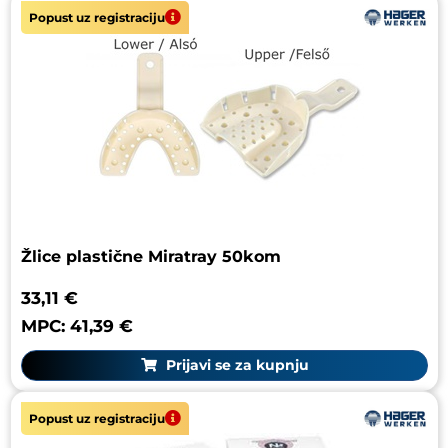
Popust uz registraciju
Žlice plastične Miratray 50kom
33,11 €
MPC: 41,39 €
Prijavi se za kupnju
Popust uz registraciju