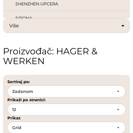
SHENZHEN UPCERA
SIRONA
Više
SOLVENTUM (EX 3M HEALTHCARE)
ULTRADENT
Proizvođač: HAGER &
WERKEN
VDW
Sortiraj po:
Prikaži po stranici:
Prikaz