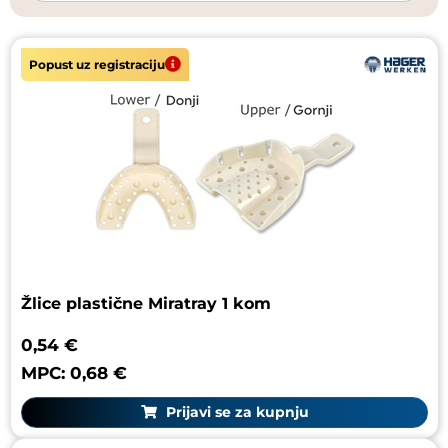
Popust uz registraciju
Žlice plastične Miratray 1 kom
0,54 €
MPC: 0,68 €
Prijavi se za kupnju