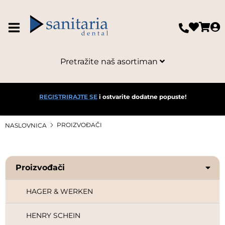
DENTAURUM TECHNICAL
DENTSPLY
Pretražite naš asortiman
DR.MAYER
DURR DENTAL
REGISTRIRAJTE SE
i ostvarite dodatne popuste!
EDENTA
PROIZVOĐAČI
NASLOVNICA
EURONDA
Proizvođači
GC
HAGER & WERKEN
HENRY SCHEIN