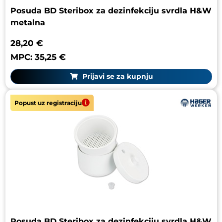
Posuda BD Steribox za dezinfekciju svrdla H&W
metalna
28,20 €
MPC: 35,25 €
Prijavi se za kupnju
Popust uz registraciju
Posuda BD Steribox za dezinfekciju svrdla H&W