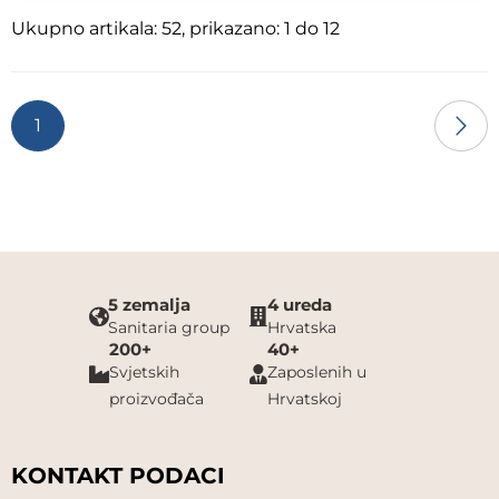
Ukupno artikala: 52, prikazano: 1 do 12
1
5 zemalja
4 ureda
Sanitaria group
Hrvatska
200+
40+
Svjetskih
Zaposlenih u
proizvođača
Hrvatskoj
KONTAKT PODACI