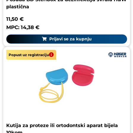
plastična
11,50 €
MPC: 14,38 €
Prijavi se za kupnju
Popust uz registraciju
Kutija za proteze ili ortodontski aparat bijela
10kom