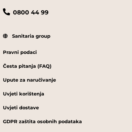
LARIDENT
0800 44 99
LEGE ARTIS
Sanitaria group
LM DENTAL
LOLA RIBAR
Pravni podaci
MASTECH
Česta pitanja (FAQ)
MATIVO
Upute za naručivanje
MAVIG
Uvjeti korištenja
Uvjeti dostave
M-DENS
GDPR zaštita osobnih podataka
MEBA