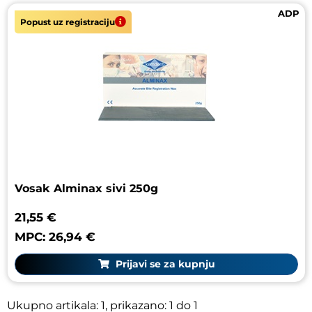
ADP
Popust uz registraciju
CATTANI
CAVEX
CERKAMED
COLTENE
CROMA
Vosak Alminax sivi 250g
DEGUDENT
21,55 €
DENTALFILM
MPC: 26,94 €
Prijavi se za kupnju
DENTONA
DIADENT
Ukupno artikala: 1, prikazano: 1 do 1