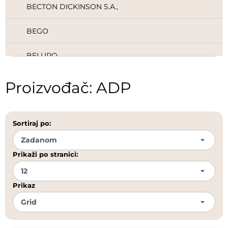
BECTON DICKINSON S.A.,
BEGO
BELUPO
BIEN AIR
Proizvođač: ADP
BOEHME
Sortiraj po:
BRAUN
BREDENT
Prikaži po stranici:
BUTLER
Prikaz
CANDULOR
CARDEX