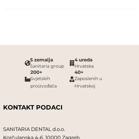
DLESK
DMG
DUX
EASY FORM
5 zemalja
4 ureda
Sanitaria group
Hrvatska
ECOLAB
200+
40+
Svjetskih
Zaposlenih u
EMS
proizvođača
Hrvatskoj
ERKODENT
KONTAKT PODACI
ERSKINE DENTAL
FAMADENT
SANITARIA DENTAL d.o.o.
Korčulanska 4-6, 10000 Zagreb,