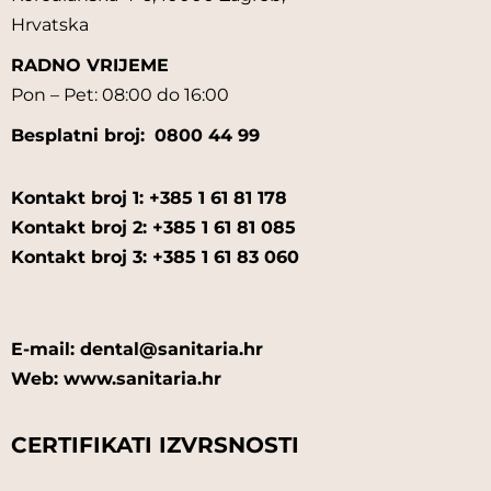
FIDENT
Hrvatska
RADNO VRIJEME
FRASACO
Pon – Pet: 08:00 do 16:00
GABA
Besplatni broj:
0800 44 99
GLS-LOGISTIK
Kontakt broj 1: +385 1 61 81 178
GUILIN HBM HEALTH PROTECTIONS, INC.
Kontakt broj 2: +385 1 61 81 085
Kontakt broj 3: +385 1 61 83 060
HAHNENKRATT
HARTMANN
E-mail: dental@sanitaria.hr
Web: www.sanitaria.hr
HINRICHS
HOFFMANN`S
CERTIFIKATI IZVRSNOSTI
HOPF RINGLEB