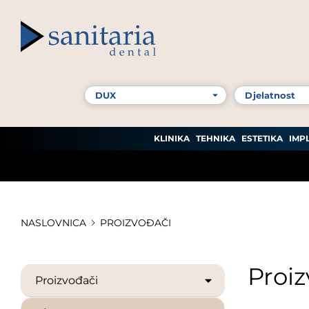
CAVEX
CERKAMED
COLTENE
CROMA
KLINIKA
TEHNIKA
ESTETIKA
IMP
DEGUDENT
DENTALFILM
DENTONA
NASLOVNICA
PROIZVOĐAČI
DIADENT
Proi
Proizvođači
DLESK