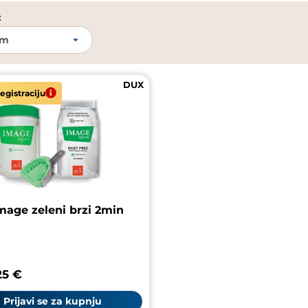
:
DUX
egistraciju
mage zeleni brzi 2min
25 €
Prijavi se za kupnju