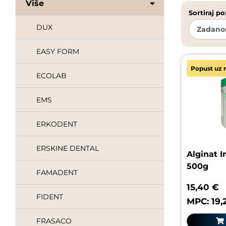
Više
DMG
Sortiraj po
DUX
EASY FORM
Popust uz r
ECOLAB
EMS
ERKODENT
ERSKINE DENTAL
Alginat I
500g
FAMADENT
15,40 €
FIDENT
MPC: 19,
FRASACO