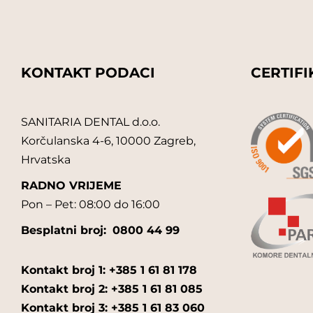
INNO-SEPT
INTERDENT
KONTAKT PODACI
CERTIFI
IVOCLAR VIVADENT-CLINICAL
SANITARIA DENTAL d.o.o.
IVOCLAR VIVADENT-DIGITAL
Korčulanska 4-6, 10000 Zagreb,
Hrvatska
JOHNSON & JOHNSON
RADNO VRIJEME
KAVO
Pon – Pet: 08:00 do 16:00
Besplatni broj:
0800 44 99
KEMOFARMACIJA
KURARAY
Kontakt broj 1: +385 1 61 81 178
Kontakt broj 2: +385 1 61 81 085
LARIDENT
Kontakt broj 3: +385 1 61 83 060