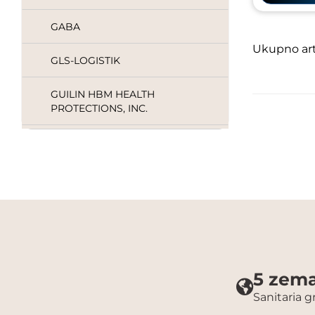
GABA
Ukupno arti
GLS-LOGISTIK
GUILIN HBM HEALTH
PROTECTIONS, INC.
HAHNENKRATT
HARTMANN
HINRICHS
HOFFMANN`S
5 zema
HOPF RINGLEB
Sanitaria 
HYGIENE360