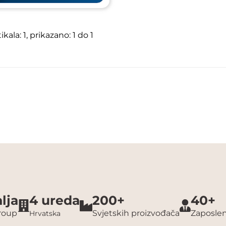
kala: 1, prikazano: 1 do 1
lja
4 ureda
200+
40+
group
Svjetskih proizvođača
Zaposlen
Hrvatska