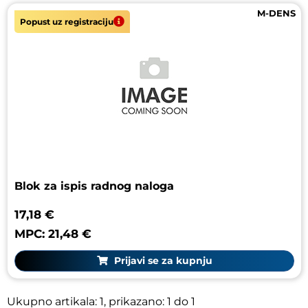
M-DENS
Popust uz registraciju
ORBIS
ORSING
PAUL HARTMANN
PHILIPS
PLASTIKA VIRANT D.O.O.
Blok za ispis radnog naloga
POLIDENT
17,18 €
POLIRAPID
MPC: 21,48 €
Prijavi se za kupnju
PROFIMED
REDDISH STONE
Ukupno artikala: 1, prikazano: 1 do 1