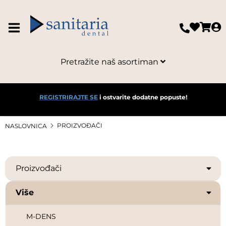
KURARAY
LARIDENT
Pretražite naš asortiman
LEGE ARTIS
LM DENTAL
REGISTRIRAJTE SE
i ostvarite dodatne popuste!
LOLA RIBAR
PROIZVOĐAČI
NASLOVNICA
MASTECH
Proizvođači
MATIVO
Više
MAVIG
M-DENS