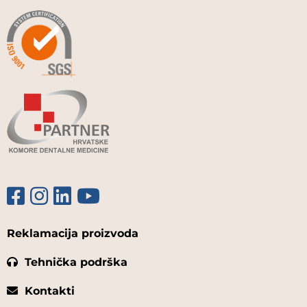
VETTER
VITA
VOCO
YETI
ZHERMACK
ZLATNI LICITAR JDOO
Reklamacija proizvoda
Tehnička podrška
Kontakti