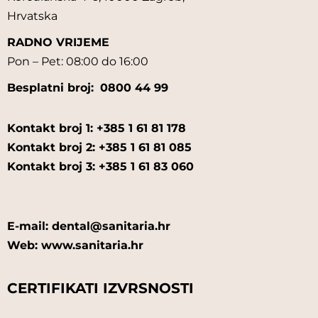
SOGEVA
Hrvatska
RADNO VRIJEME
SPEIKO
Pon – Pet: 08:00 do 16:00
SPOFADENTAL
Besplatni broj:
0800 44 99
SULTAN DENTAL
Kontakt broj 1: +385 1 61 81 178
SYNERGOLAB
Kontakt broj 2: +385 1 61 81 085
Kontakt broj 3: +385 1 61 83 060
TIK
TOSAMA
E-mail: dental@sanitaria.hr
Web: www.sanitaria.hr
UBERT
UNICLEAN
CERTIFIKATI IZVRSNOSTI
UNIGLOVES