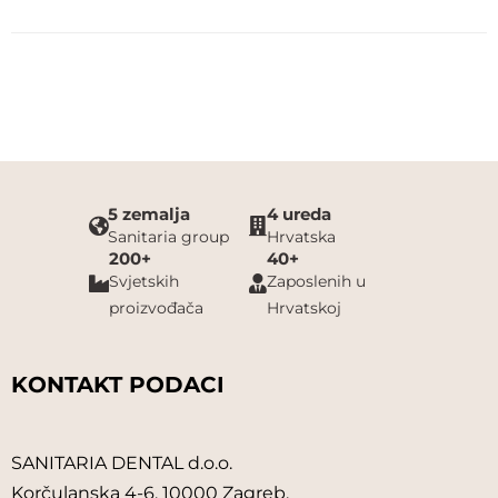
ROEKO
SANITARIA DENTAL D.O.O.
SANITARIA DENTALWAREN G.M.B.H.
SCA
5 zemalja
4 ureda
Sanitaria group
Hrvatska
SCHEU-DENTAL
200+
40+
Svjetskih
Zaposlenih u
SCHULKE & MAYR
proizvođača
Hrvatskoj
SCICAN
KONTAKT PODACI
SEPTODONT
SHOFU
SANITARIA DENTAL d.o.o.
Korčulanska 4-6, 10000 Zagreb,