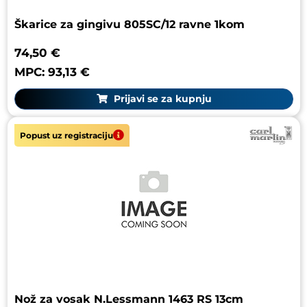
Škarice za gingivu 805SC/12 ravne 1kom
74,50 €
MPC: 93,13 €
Prijavi se za kupnju
Popust uz registraciju
Nož za vosak N.Lessmann 1463 RS 13cm