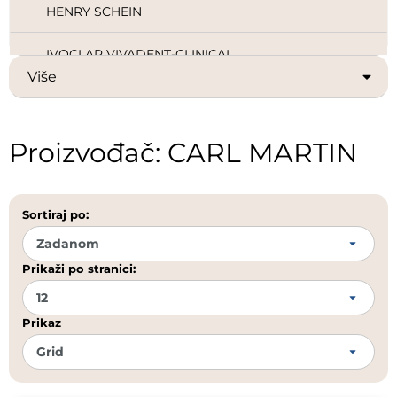
HENRY SCHEIN
IVOCLAR VIVADENT-CLINICAL
Više
IVOCLAR VIVADENT-DIGITAL
IVOCLAR VIVADENT-TECHNICAL
Proizvođač: CARL MARTIN
KERR
Sortiraj po:
KULZER
MELAG
Prikaži po stranici:
NUVO
Prikaz
ORANGE DENTAL
RENFERT