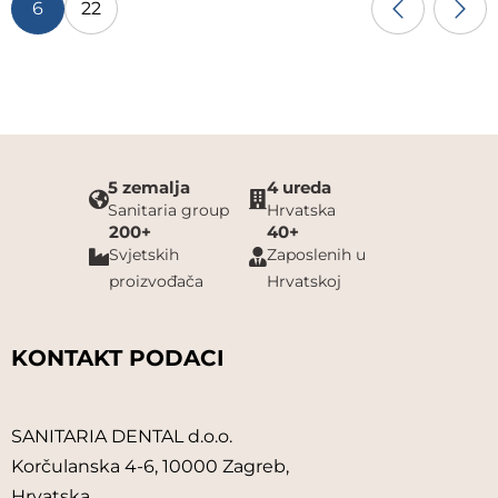
6
22
5 zemalja
4 ureda
Sanitaria group
Hrvatska
200+
40+
Svjetskih
Zaposlenih u
proizvođača
Hrvatskoj
KONTAKT PODACI
SANITARIA DENTAL d.o.o.
Korčulanska 4-6, 10000 Zagreb,
Hrvatska