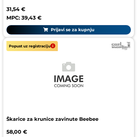
31,54 €
MPC: 39,43 €
Prijavi se za kupnju
Popust uz registraciju
Škarice za krunice zavinute Beebee
58,00 €