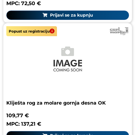
MPC: 72,50 €
Prijavi se za kupnju
Popust uz registraciju
Kliješta rog za molare gornja desna OK
109,77 €
MPC: 137,21 €