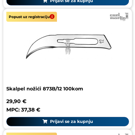
Prijavi se za kupnju
Popust uz registraciju
Skalpel nožići 873B/12 100kom
29,90 €
MPC: 37,38 €
Prijavi se za kupnju