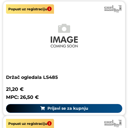
Popust uz registraciju
SHENZHEN UPCERA
SIRONA
SOLVENTUM (EX 3M HEALTHCARE)
ULTRADENT
VDW
Držač ogledala LS485
21,20 €
MPC: 26,50 €
Prijavi se za kupnju
Popust uz registraciju