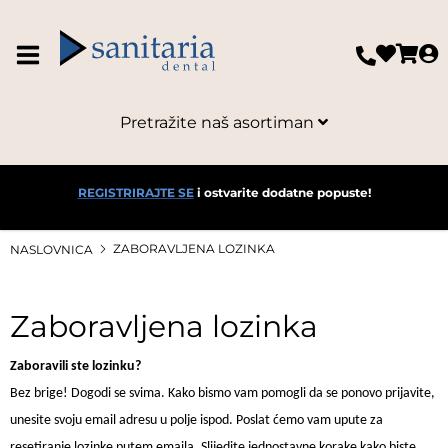
Pretražite naš asortiman
REGISTRIRAJTE SE
i ostvarite dodatne popuste!
ZABORAVLJENA LOZINKA
NASLOVNICA
Zaboravljena lozinka
Zaboravili ste lozinku?
Bez brige! Dogodi se svima. Kako bismo vam pomogli da se ponovo prijavite,
unesite svoju email adresu u polje ispod. Poslat ćemo vam upute za
resetiranje lozinke putem emaila. Slijedite jednostavne korake kako biste