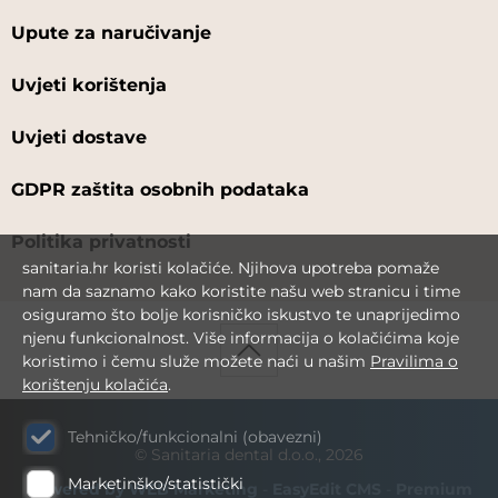
Upute za naručivanje
Uvjeti korištenja
Uvjeti dostave
GDPR zaštita osobnih podataka
Politika privatnosti
sanitaria.hr koristi kolačiće. Njihova upotreba pomaže
nam da saznamo kako koristite našu web stranicu i time
osiguramo što bolje korisničko iskustvo te unaprijedimo
njenu funkcionalnost. Više informacija o kolačićima koje
koristimo i čemu služe možete naći u našim
Pravilima o
korištenju kolačića
.
Tehničko/funkcionalni (obavezni)
© Sanitaria dental d.o.o., 2026
Marketinško/statistički
Powered by WEB Marketing
-
EasyEdit CMS
-
Premium