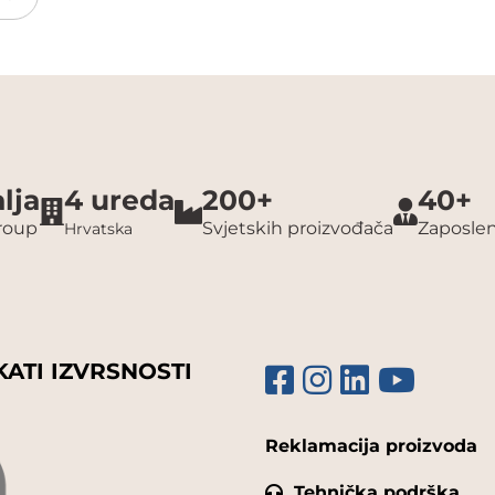
lja
4 ureda
200+
40+
group
Svjetskih proizvođača
Zaposlen
Hrvatska
KATI IZVRSNOSTI
Reklamacija proizvoda
Tehnička podrška