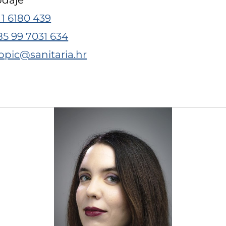
odaje
 1 6180 439
85 99 7031 634
opic@sanitaria.hr