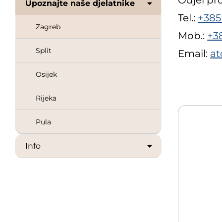
Odjel pr
Upoznajte naše djelatnike
Tel.:
+385
Zagreb
Mob.:
+3
Split
Email:
at
Osijek
Rijeka
Pula
Info