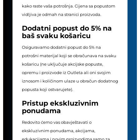
kako raste vaša potrošnja. Cijena sa popustom
vidljiva je odmah na stranici proizvoda.
Dodatni popust do 5% na
baš svaku košaricu
Osiguravamo dodatni popust do 5% na
potrošni materijal koji se obračunava na svaku
košaricu (ne uključuje akcijske popuste,
opremu i proizvode iz Outleta ali oni svojim
iznosom i količinom ulaze u obračun dodatnog
popusta koji ostvarujete).
Pristup ekskluzivnim
ponudama
Redovito ćemo vas obavještavati o
ekskluzivnim ponudama, akcijama,
edukacijama i novim proizvodima samo za