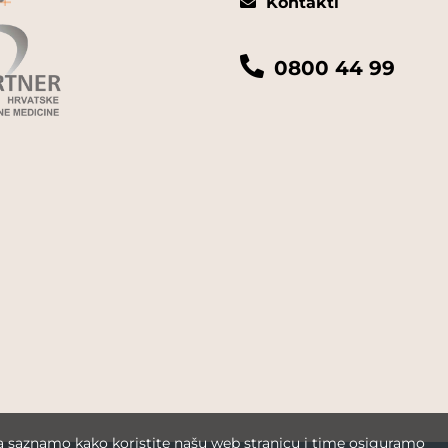
Kontakti
0800 44 99
da saznamo kako koristite našu web stranicu i time osiguramo