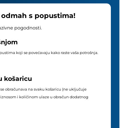
e odmah s popustima!
luzivne pogodnosti.
ošnjom
popustima koji se povećavaju kako raste vaša potrošnja.
u košaricu
 se obračunava na svaku košaricu (ne uključuje
im iznosom i količinom ulaze u obračun dodatnog