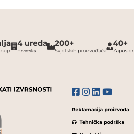
lja
4 ureda
200+
40+
group
Svjetskih proizvođača
Zaposlen
Hrvatska
KATI IZVRSNOSTI
Reklamacija proizvoda
Tehnička podrška