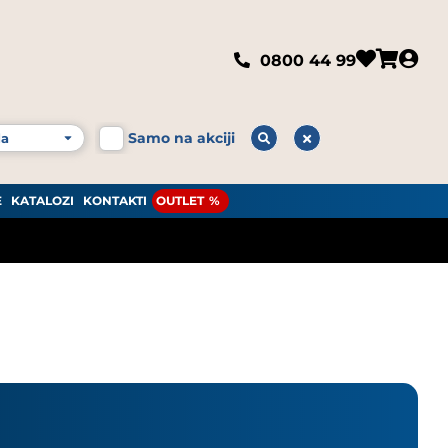
0800 44 99
Samo na akciji
E
KATALOZI
KONTAKTI
OUTLET