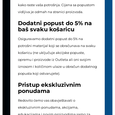
kako raste vaša potrošnja. Cijena sa popustom
vidljiva je odmah na stranici proizvoda.
Dodatni popust do 5% na
baš svaku košaricu
Osiguravamo dodatni popust do 5% na
potrošni materijal koji se obračunava na svaku
košaricu (ne uključuje akcijske popuste,
opremu i proizvode iz Outleta ali oni svojim
iznosom i količinom ulaze u obračun dodatnog
popusta koji ostvarujete).
Pristup ekskluzivnim
ponudama
Redovito ćemo vas obavještavati o
ekskluzivnim ponudama, akcijama,
edukacijama i novim proizvodima samo za